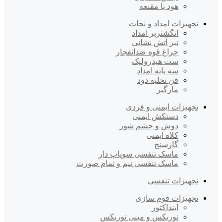
هود یا مقنعه
تجهیزات امداد و نجات
انگشتربر امداد
تبر آتش نشانی
چراغ قوه ضدانفجار
ست هیدرولیک
سه پایه امداد
فن تخلیه دود
مارگیر
تجهیزات ایمنی و فردی
دستکش ایمنی
دوش و چشم شور
کلاه ایمنی
گازسنج
ماسک تنفسی سوپاپ دار
ماسک تنفسی نیم و تمام صورت
تجهیزات تنفسی
تجهیزات فوم سازی
اینداکتور
توربکس و مینی توربکس