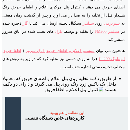
اطفای حریق می دهند ، کنترل پنل مرکزی اعلام و اطفای حریق زنگ
هشدار قبل از تخلیه را به صدا در می آورد و پس از گذشت زمان معینی
به
شیربرقی
روی
سیلندر
سیگنال تخلیه ارسال می کند تا
گاز
ذخیره شده
در
سیلندر FM200
را تخلیه و توسط
نازل
های نصب شده در اتاق سرور
منتشر کند.
همچنین می توان
سیستم اعلام و اطفای حریق اتاق سرور
(
اطفا حریق
اتوماتیک fm200
) را به روش دستی نیز تخلیه کرد که در زیر به روش های
مختلف تخلیه دستی اشاره شده است .
از طریق دکمه تخلیه روی پنل اعلام و اطفای حریق که معمولا
داخل یک باکس زرد رنگ روی پنل می گیرند و دارای دو دکمه
هستند.
این مطلب را هم ببینید
کاربردهای خاص دستگاه تنفسی