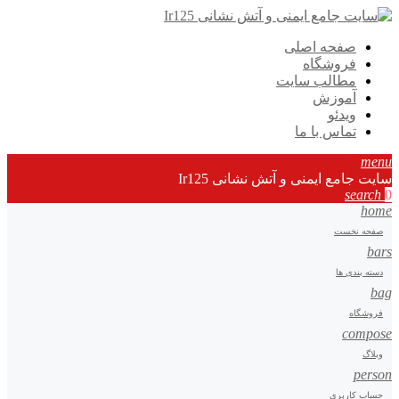
صفحه اصلی
فروشگاه
مطالب سایت
آموزش
ویدئو
تماس با ما
menu
سایت جامع ایمنی و آتش نشانی Ir125
search
0
home
صفحه نخست
bars
دسته بندی ها
bag
فروشگاه
compose
وبلاگ
person
حساب کاربری