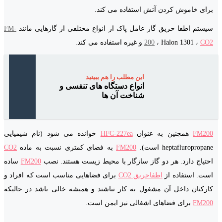
برای خاموش کردن آتش استفاده می کند.
سیستم اطفا حریق گاز عامل پاک از انواع مختلفی از گازهایی مانند
FM-
CO2
، Halon 1301 ،
200
و غیره استفاده می کند.
این مطلب را هم ببینید
انواع دستگاه های تنفسی و
شناخت آن ها
FM200
همچنین به عنوان
HFC-227ea
خوانده می شود (نام شیمیایی
heptafluropropane است).
FM200
به فضای کمتری نسبت به ماده
CO2
احتیاج دارد. هر دو گاز سازگار با محیط زیست هستند. نصب
FM200
ساده
است. استفاده از
اطفاحریق CO2
برای فضاهایی مناسب است که افراد و
کارکنان داخل آن مشغول به کار نباشند و همیشه خالی باشد در حالیکه
FM200
برای فضاهای اشغالی نیز ایمن است.