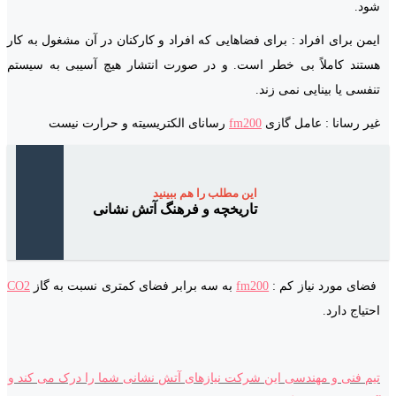
شود.
ایمن برای افراد : برای فضاهایی که افراد و کارکنان در آن مشغول به کار
هستند کاملاً بی خطر است. و در صورت انتشار هیچ آسیبی به سیستم
تنفسی یا بینایی نمی زند.
غیر رسانا : عامل گازی
fm200
رسانای الکتریسیته و حرارت نیست
این مطلب را هم ببینید
تاریخچه و فرهنگ آتش نشانی
فضای مورد نیاز کم :
fm200
به سه برابر فضای کمتری نسبت به گاز
CO2
احتیاج دارد.
تیم فنی و مهندسی این شرکت نیازهای آتش نشانی شما را درک می کند و