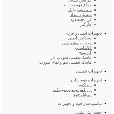
تبر آتش نشانی
چراغ قوه ضدانفجار
ست هیدرولیک
سه پایه امداد
فن تخلیه دود
مارگیر
تجهیزات ایمنی و فردی
دستکش ایمنی
دوش و چشم شور
کلاه ایمنی
گازسنج
ماسک تنفسی سوپاپ دار
ماسک تنفسی نیم و تمام صورت
تجهیزات تنفسی
تجهیزات فوم سازی
اینداکتور
توربکس و مینی توربکس
موبایل فوم
تناسب ساز فوم و تجهیزات
جعبه آتش نشانی