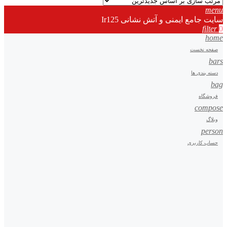
menu
سایت جامع ایمنی و آتش نشانی Ir125
filter
0
home
صفحه نخست
bars
دسته بندی ها
bag
فروشگاه
compose
وبلاگ
person
حساب کاربری