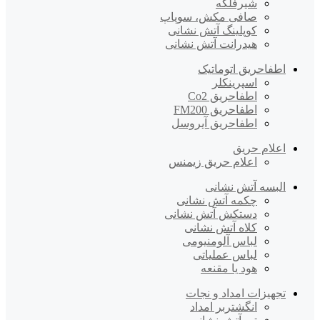
شیرفلکه
صافی مکش، سوپاپ
کوپلینگ آتش نشانی
هیدرانت آتش نشانی
اطفاحریق اتوماتیک
اسپرینکلر
اطفاحریق Co2
اطفاحریق FM200
اطفاحریق آیروسل
اعلام حریق
اعلام حریق زیمنس
البسه آتش نشانی
چکمه آتش نشانی
دستکش آتش نشانی
کلاه آتش نشانی
لباس آلومنیومی
لباس عملیاتی
هود یا مقنعه
تجهیزات امداد و نجات
انگشتربر امداد