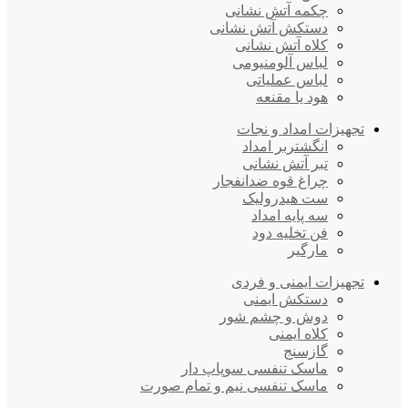
چکمه آتش نشانی
دستکش آتش نشانی
کلاه آتش نشانی
لباس آلومنیومی
لباس عملیاتی
هود یا مقنعه
تجهیزات امداد و نجات
انگشتربر امداد
تبر آتش نشانی
چراغ قوه ضدانفجار
ست هیدرولیک
سه پایه امداد
فن تخلیه دود
مارگیر
تجهیزات ایمنی و فردی
دستکش ایمنی
دوش و چشم شور
کلاه ایمنی
گازسنج
ماسک تنفسی سوپاپ دار
ماسک تنفسی نیم و تمام صورت