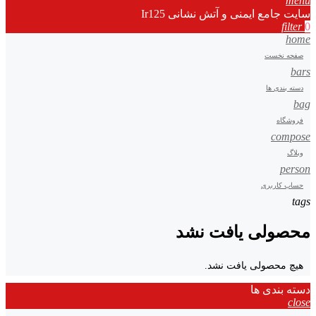
menu
سایت جامع ایمنی و آتش نشانی Ir125
filter
0
home
صفحه نخست
bars
دسته بندی ها
bag
فروشگاه
compose
وبلاگ
person
حساب کاربری
tags
محصولی یافت نشد
هیچ محصولی یافت نشد.
دسته بندی ها
close