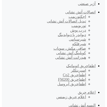
آژیر صنعتی
اتصالات آتش نشانی
اجکتورپمپ
تبدیل اتصالات آتش نشانی
توربوپمپ
درب پوش
دیوایدر یا دیوایدینگ
شیرسیامی
شیرفلکه
صافی مکش، سوپاپ
کوپلینگ آتش نشانی
هیدرانت آتش نشانی
اطفاحریق اتوماتیک
اسپرینکلر
اطفاحریق Co2
اطفاحریق FM200
اطفاحریق آیروسل
اعلام حریق
اعلام حریق زیمنس
البسه آتش نشانی