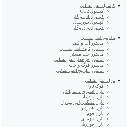
کپسول آتش نشانی
کپسول CO2
کپسول آب و گاز
کپسول بیورسال
کپسول پودروگاز
مانیتور آتش نشانی
مانیتور آب و کف
مانیتور ثابت آتش نشانی
مانیتور جت مستر
مانیتور چرخدار آتش نشانی
مانیتور فوگ و جت
مانیتور مارپیچ آتش نشانی
نازل آتش نشانی
فوگ نازل
نازل اسپری ، مه پاش
نازل پرده آب
نازل تفنگی یا توربونازل
نازل شیردار
نازل فوم
نازل نیزه ای
نازل هوزریلی