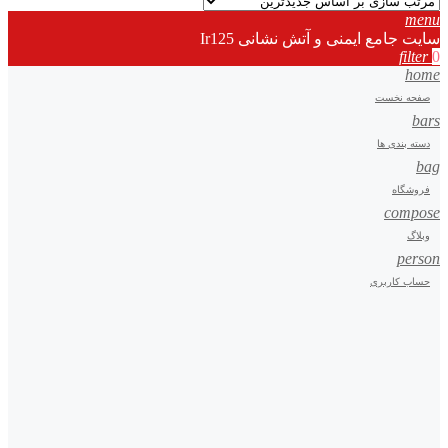
menu
سایت جامع ایمنی و آتش نشانی Ir125
filter
0
home
صفحه نخست
bars
دسته بندی ها
bag
فروشگاه
compose
وبلاگ
person
حساب کاربری