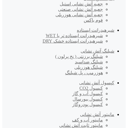
جعبه آتش نشانی استیل
جعبه آتش نشانی صنعتی
جعبه آتش نشانی هوزریلی
فوم باکس
شیرهیدرانت ایستاده
شیرهیدرانت ایستاده تر یا WET
شیرهیدرانت ایستاده خشک DRY
شیلنگ آتش نشانی
شیلنگ برزنتی ( نخ پرلون )
شیلنگ ضداسید
شیلنگ هوزریلی
هوزرمپ ، پل شیلنگ
کپسول آتش نشانی
کپسول CO2
کپسول آب و گاز
کپسول بیورسال
کپسول پودروگاز
مانیتور آتش نشانی
مانیتور آب و کف
مانیتور ثابت آتش نشانی