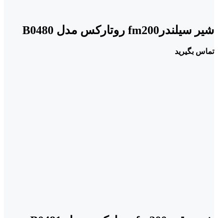
شیر سیلندرfm200 روتارکس مدل B0480
تماس بگیرید