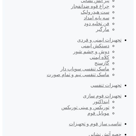
تبر آتش نشانی
چراغ قوه ضدانفجار
ست هیدرولیک
سه پایه امداد
فن تخلیه دود
مارگیر
تجهیزات ایمنی و فردی
دستکش ایمنی
دوش و چشم شور
کلاه ایمنی
گازسنج
ماسک تنفسی سوپاپ دار
ماسک تنفسی نیم و تمام صورت
تجهیزات تنفسی
تجهیزات فوم سازی
اینداکتور
توربکس و مینی توربکس
موبایل فوم
تناسب ساز فوم و تجهیزات
جعبه آتش نشانی