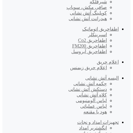
شیرفلکه
صافی مکش، سوپاپ
کوپلینگ آتش نشانی
هیدرانت آتش نشانی
اطفاحریق اتوماتیک
اسپرینکلر
اطفاحریق Co2
اطفاحریق FM200
اطفاحریق آیروسل
اعلام حریق
اعلام حریق زیمنس
البسه آتش نشانی
چکمه آتش نشانی
دستکش آتش نشانی
کلاه آتش نشانی
لباس آلومنیومی
لباس عملیاتی
هود یا مقنعه
تجهیزات امداد و نجات
انگشتربر امداد