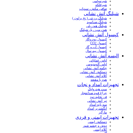
شیرسیامی
شیرفلکه
صافی مکش، سوپاپ
شیلنگ آتش نشانی
شیلنگ برزنتی ( نخ پرلون )
شیلنگ ضداسید
شیلنگ هوزریلی
هوزرمپ ، پل شیلنگ
کپسول آتش نشانی
کپسول پودروگاز
کپسول CO2
کپسول آب و گاز
کپسول بیورسال
البسه آتش نشانی
لباس عملیاتی
لباس آلومنیومی
چکمه آتش نشانی
دستکش آتش نشانی
کلاه آتش نشانی
هود یا مقنعه
تجهیزات امداد و نجات
ست هیدرولیک
چراغ قوه ضدانفجار
فن تخلیه دود
تبر آتش نشانی
سه پایه امداد
انگشتربر امداد
مارگیر
تجهیزات ایمنی و فردی
دستکش ایمنی
دوش و چشم شور
کلاه ایمنی