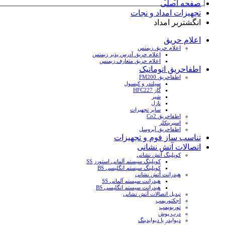
صفحه اصلی
تجهیزات امداد و نجات
انگشتربر امداد
اعلام حریق
اعلام حریق زیمنس
اعلام حریق آدرس پذیر زیمنس
اعلام حریق متعارف زیمنس
اطفاحریق اتوماتیک
اطفاحریق FM200
سیلندر و کپسول
گاز HFC227
شیر
نازل
سایر تجهیزات
اطفاحریق Co2
اسپرینکلر
اطفاحریق آیروسل
تناسب ساز فوم و تجهیزات
اتصالات آتش نشانی
کوپلینگ آتش نشانی
کوپلینگ سیستم آلمانی استورز SS
کوپلینگ سیستم انگلیسی BS
هیدرانت آتش نشانی
هیدرانت سیستم آلمانی SS
هیدرانت سیستم انگلیسی BS
تبدیل اتصالات آتش نشانی
اجکتورپمپ
توربوپمپ
درب پوش
دیوایدر یا دیوایدینگ