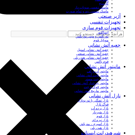
گازسنج
ماسک تنفسی سوپاپ دار
ماسک تنفسی نیم و تمام صورت
آژیر صنعتی
تجهیزات تنفسی
تجهیزات فوم سازی
اینداکتور
توربکس و مینی توربکس
موبایل فوم
جعبه آتش نشانی
جعبه آتش نشانی استیل
جعبه آتش نشانی صنعتی
جعبه آتش نشانی هوزریلی
فوم باکس
مانیتور آتش نشانی
مانیتور آب و کف
مانیتور ثابت آتش نشانی
مانیتور جت مستر
مانیتور چرخدار آتش نشانی
مانیتور فوگ و جت
مانیتور مارپیچ آتش نشانی
نازل آتش نشانی
نازل تفنگی یا توربونازل
فوگ نازل
نازل پرده آب
نازل شیردار
نازل فوم
نازل نیزه ای
نازل اسپری ، مه پاش
نازل هوزریلی
شیرهیدرانت ایستاده