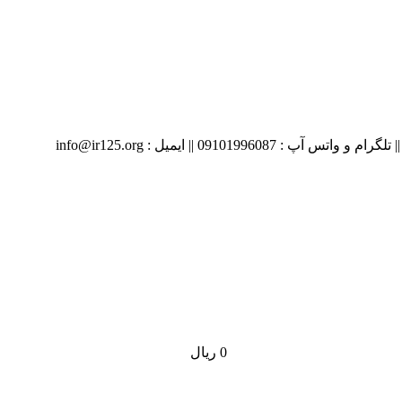
09 || ایمیل : info@ir125.org
0
ریال