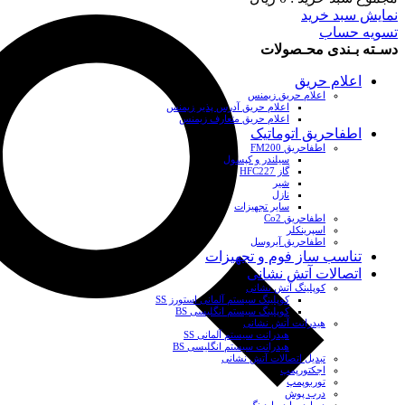
نمایش سبد خرید
تسویه حساب
دسـته بـندی محـصولات
اعلام حریق
اعلام حریق زیمنس
اعلام حریق آدرس پذیر زیمنس
اعلام حریق متعارف زیمنس
اطفاحریق اتوماتیک
اطفاحریق FM200
سیلندر و کپسول
گاز HFC227
شیر
نازل
سایر تجهیزات
اطفاحریق Co2
اسپرینکلر
اطفاحریق آیروسل
تناسب ساز فوم و تجهیزات
اتصالات آتش نشانی
کوپلینگ آتش نشانی
کوپلینگ سیستم آلمانی استورز SS
کوپلینگ سیستم انگلیسی BS
هیدرانت آتش نشانی
هیدرانت سیستم آلمانی SS
هیدرانت سیستم انگلیسی BS
تبدیل اتصالات آتش نشانی
اجکتورپمپ
توربوپمپ
درب پوش