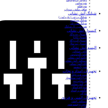
دیوایدر یا دیوایدینگ
شیرسیامی
شیرفلکه
صافی مکش، سوپاپ
شیلنگ آتش نشانی
شیلنگ برزنتی ( نخ پرلون )
شیلنگ ضداسید
شیلنگ هوزریلی
هوزرمپ ، پل شیلنگ
کپسول آتش نشانی
کپسول پودروگاز
کپسول CO2
کپسول آب و گاز
کپسول بیورسال
البسه آتش نشانی
لباس عملیاتی
لباس آلومنیومی
چکمه آتش نشانی
دستکش آتش نشانی
کلاه آتش نشانی
هود یا مقنعه
تجهیزات امداد و نجات
ست هیدرولیک
چراغ قوه ضدانفجار
فن تخلیه دود
تبر آتش نشانی
سه پایه امداد
انگشتربر امداد
مارگیر
تجهیزات ایمنی و فردی
دستکش ایمنی
دوش و چشم شور
کلاه ایمنی