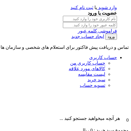
وارد شوید
یا
ثبت نام کنید
عضویت یا ورود
فراموشی کلمه عبور
ایجاد حساب جدید
تماس و دریافت پیش فاکتور برای استعلام های شخصی و سازمان ها || تلگرام و واتس آپ : 101996087
حساب کاربری
حساب کاربری من
کالاهای مورد علاقه
لیست مقایسه
سبد خرید
تسویه حساب
هر آنچه میخواهید جستجو کنید ...
0
مجموع سبد خرید :
0
ریال