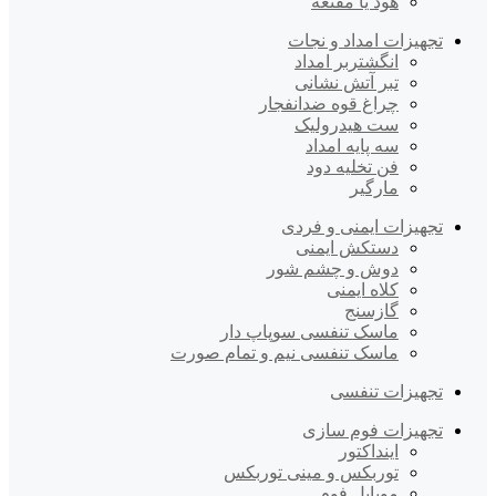
هود یا مقنعه
تجهیزات امداد و نجات
انگشتربر امداد
تبر آتش نشانی
چراغ قوه ضدانفجار
ست هیدرولیک
سه پایه امداد
فن تخلیه دود
مارگیر
تجهیزات ایمنی و فردی
دستکش ایمنی
دوش و چشم شور
کلاه ایمنی
گازسنج
ماسک تنفسی سوپاپ دار
ماسک تنفسی نیم و تمام صورت
تجهیزات تنفسی
تجهیزات فوم سازی
اینداکتور
توربکس و مینی توربکس
موبایل فوم