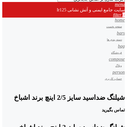
menu
سایت جامع ایمنی و آتش نشانی Ir125
filter
0
home
صفحه نخست
bars
دسته بندی ها
bag
فروشگاه
compose
وبلاگ
person
حساب کاربری
شیلنگ ضداسید سایز 2/5 اینچ برند اشباخ
تماس بگیرید