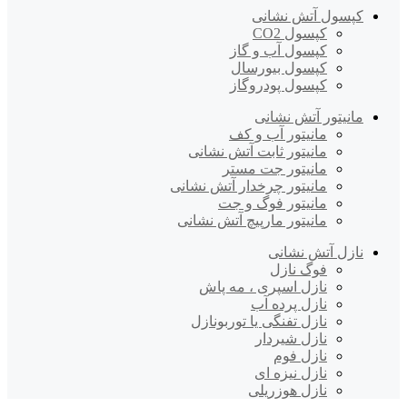
کپسول آتش نشانی
کپسول CO2
کپسول آب و گاز
کپسول بیورسال
کپسول پودروگاز
مانیتور آتش نشانی
مانیتور آب و کف
مانیتور ثابت آتش نشانی
مانیتور جت مستر
مانیتور چرخدار آتش نشانی
مانیتور فوگ و جت
مانیتور مارپیچ آتش نشانی
نازل آتش نشانی
فوگ نازل
نازل اسپری ، مه پاش
نازل پرده آب
نازل تفنگی یا توربونازل
نازل شیردار
نازل فوم
نازل نیزه ای
نازل هوزریلی