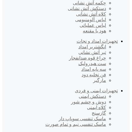
چکمه آتش نشانی
دستکش آتش نشانی
کلاه آتش نشانی
لباس آلومنیومی
لباس عملیاتی
هود یا مقنعه
تجهیزات امداد و نجات
انگشتربر امداد
تبر آتش نشانی
چراغ قوه ضدانفجار
ست هیدرولیک
سه پایه امداد
فن تخلیه دود
مارگیر
تجهیزات ایمنی و فردی
دستکش ایمنی
دوش و چشم شور
کلاه ایمنی
گازسنج
ماسک تنفسی سوپاپ دار
ماسک تنفسی نیم و تمام صورت