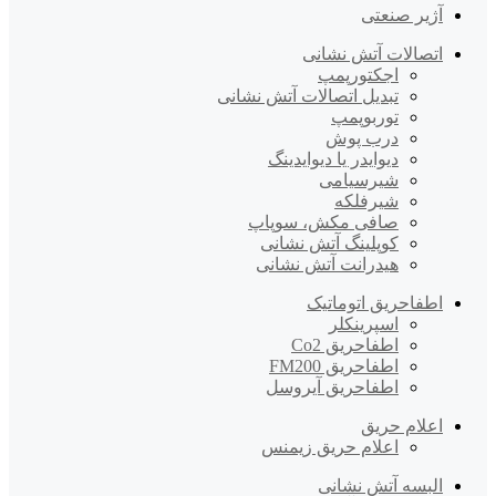
آژیر صنعتی
اتصالات آتش نشانی
اجکتورپمپ
تبدیل اتصالات آتش نشانی
توربوپمپ
درب پوش
دیوایدر یا دیوایدینگ
شیرسیامی
شیرفلکه
صافی مکش، سوپاپ
کوپلینگ آتش نشانی
هیدرانت آتش نشانی
اطفاحریق اتوماتیک
اسپرینکلر
اطفاحریق Co2
اطفاحریق FM200
اطفاحریق آیروسل
اعلام حریق
اعلام حریق زیمنس
البسه آتش نشانی