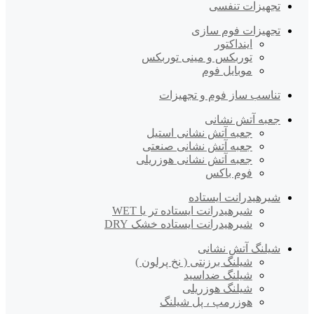
تجهیزات تنفسی
تجهیزات فوم سازی
اینداکتور
توربکس و مینی توربکس
موبایل فوم
تناسب ساز فوم و تجهیزات
جعبه آتش نشانی
جعبه آتش نشانی استیل
جعبه آتش نشانی صنعتی
جعبه آتش نشانی هوزریلی
فوم باکس
شیرهیدرانت ایستاده
شیرهیدرانت ایستاده تر یا WET
شیرهیدرانت ایستاده خشک DRY
شیلنگ آتش نشانی
شیلنگ برزنتی ( نخ پرلون )
شیلنگ ضداسید
شیلنگ هوزریلی
هوزرمپ ، پل شیلنگ