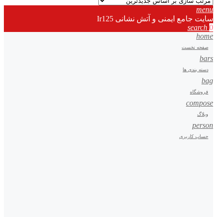
menu
سایت جامع ایمنی و آتش نشانی Ir125
search
0
home
صفحه نخست
bars
دسته بندی ها
bag
فروشگاه
compose
وبلاگ
person
حساب کاربری