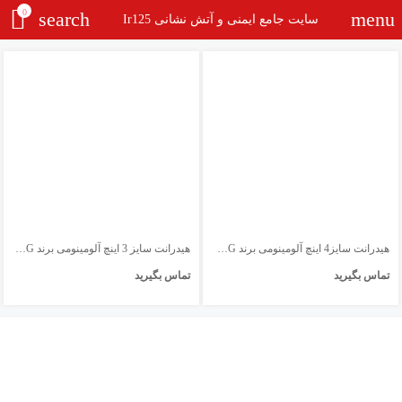
0
search
menu
سایت جامع ایمنی و آتش نشانی Ir125
هیدرانت سایز4 اینچ آلومینومی برند AWG
هیدرانت سایز 3 اینچ آلومینومی برند AWG
تماس بگیرید
تماس بگیرید