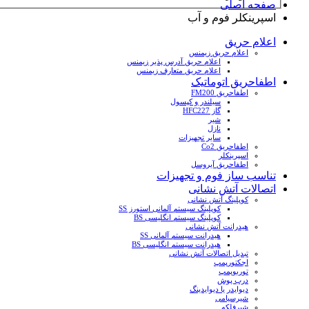
صفحه اصلی
اسپرینکلر فوم و آب
اعلام حریق
اعلام حریق زیمنس
اعلام حریق آدرس پذیر زیمنس
اعلام حریق متعارف زیمنس
اطفاحریق اتوماتیک
اطفاحریق FM200
سیلندر و کپسول
گاز HFC227
شیر
نازل
سایر تجهیزات
اطفاحریق Co2
اسپرینکلر
اطفاحریق آیروسل
تناسب ساز فوم و تجهیزات
اتصالات آتش نشانی
کوپلینگ آتش نشانی
کوپلینگ سیستم آلمانی استورز SS
کوپلینگ سیستم انگلیسی BS
هیدرانت آتش نشانی
هیدرانت سیستم آلمانی SS
هیدرانت سیستم انگلیسی BS
تبدیل اتصالات آتش نشانی
اجکتورپمپ
توربوپمپ
درب پوش
دیوایدر یا دیوایدینگ
شیرسیامی
شیرفلکه