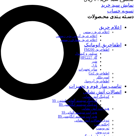
نمایش سبد خرید
تسویه حساب
دسـته بـندی محـصولات
اعلام حریق
اعلام حریق زیمنس
اعلام حریق آدرس پذیر زیمنس
اعلام حریق متعارف زیمنس
اطفاحریق اتوماتیک
اطفاحریق FM200
سیلندر و کپسول
گاز HFC227
شیر
نازل
سایر تجهیزات
اطفاحریق Co2
اسپرینکلر
اطفاحریق آیروسل
تناسب ساز فوم و تجهیزات
اتصالات آتش نشانی
کوپلینگ آتش نشانی
کوپلینگ سیستم آلمانی استورز SS
کوپلینگ سیستم انگلیسی BS
هیدرانت آتش نشانی
هیدرانت سیستم آلمانی SS
هیدرانت سیستم انگلیسی BS
تبدیل اتصالات آتش نشانی
اجکتورپمپ
توربوپمپ
درب پوش