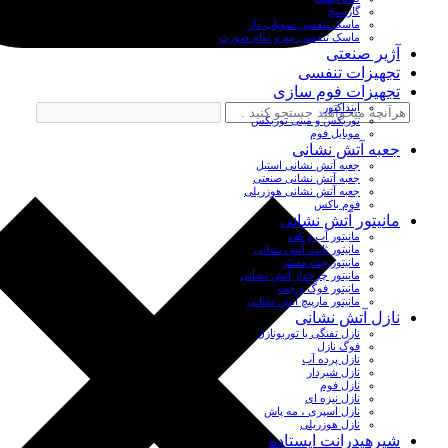
گازسنج
ماسک تنفسی سوپاپ دار
ماسک تنفسی نیم و تمام صورت
آژیر صنعتی
تجهیزات تنفسی
تجهیزات فوم سازی
اینداکتور
توربکس و مینی توربکس
موبایل فوم
جعبه آتش نشانی
جعبه آتش نشانی استیل
جعبه آتش نشانی صنعتی
جعبه آتش نشانی هوزریلی
فوم باکس
مانیتور آتش نشانی
مانیتور آب و کف
مانیتور ثابت آتش نشانی
مانیتور جت مستر
مانیتور چرخدار آتش نشانی
مانیتور فوگ و جت
مانیتور مارپیچ آتش نشانی
نازل آتش نشانی
نازل تفنگی یا توربونازل
فوگ نازل
نازل پرده آب
نازل شیردار
نازل فوم
نازل نیزه ای
نازل اسپری ، مه پاش
نازل هوزریلی
شیرهیدرانت ایستاده