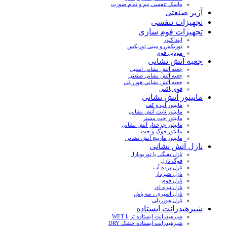
ماسک تنفسی نیم و تمام صورت
آژیر صنعتی
تجهیزات تنفسی
تجهیزات فوم سازی
اینداکتور
توربکس و مینی توربکس
موبایل فوم
جعبه آتش نشانی
جعبه آتش نشانی استیل
جعبه آتش نشانی صنعتی
جعبه آتش نشانی هوزریلی
فوم باکس
مانیتور آتش نشانی
مانیتور آب و کف
مانیتور ثابت آتش نشانی
مانیتور جت مستر
مانیتور چرخدار آتش نشانی
مانیتور فوگ و جت
مانیتور مارپیچ آتش نشانی
نازل آتش نشانی
نازل تفنگی یا توربونازل
فوگ نازل
نازل پرده آب
نازل شیردار
نازل فوم
نازل نیزه ای
نازل اسپری ، مه پاش
نازل هوزریلی
شیرهیدرانت ایستاده
شیرهیدرانت ایستاده تر یا WET
شیرهیدرانت ایستاده خشک DRY