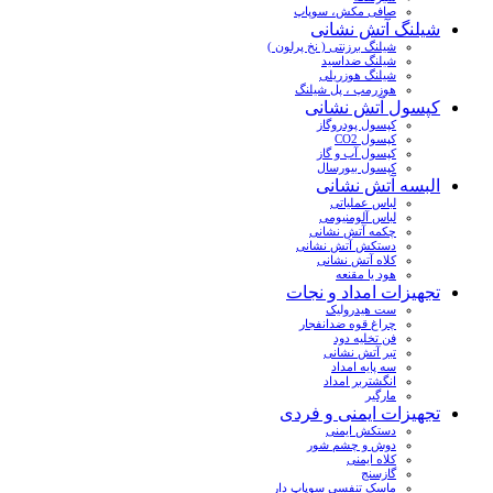
صافی مکش، سوپاپ
شیلنگ آتش نشانی
شیلنگ برزنتی ( نخ پرلون )
شیلنگ ضداسید
شیلنگ هوزریلی
هوزرمپ ، پل شیلنگ
کپسول آتش نشانی
کپسول پودروگاز
کپسول CO2
کپسول آب و گاز
کپسول بیورسال
البسه آتش نشانی
لباس عملیاتی
لباس آلومنیومی
چکمه آتش نشانی
دستکش آتش نشانی
کلاه آتش نشانی
هود یا مقنعه
تجهیزات امداد و نجات
ست هیدرولیک
چراغ قوه ضدانفجار
فن تخلیه دود
تبر آتش نشانی
سه پایه امداد
انگشتربر امداد
مارگیر
تجهیزات ایمنی و فردی
دستکش ایمنی
دوش و چشم شور
کلاه ایمنی
گازسنج
ماسک تنفسی سوپاپ دار