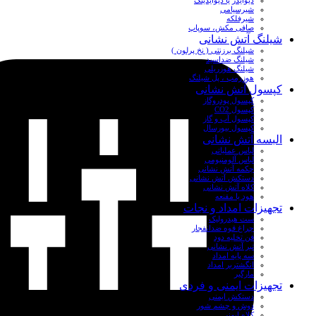
دیوایدر یا دیوایدینگ
شیرسیامی
شیرفلکه
صافی مکش، سوپاپ
شیلنگ آتش نشانی
شیلنگ برزنتی ( نخ پرلون )
شیلنگ ضداسید
شیلنگ هوزریلی
هوزرمپ ، پل شیلنگ
کپسول آتش نشانی
کپسول پودروگاز
کپسول CO2
کپسول آب و گاز
کپسول بیورسال
البسه آتش نشانی
لباس عملیاتی
لباس آلومنیومی
چکمه آتش نشانی
دستکش آتش نشانی
کلاه آتش نشانی
هود یا مقنعه
تجهیزات امداد و نجات
ست هیدرولیک
چراغ قوه ضدانفجار
فن تخلیه دود
تبر آتش نشانی
سه پایه امداد
انگشتربر امداد
مارگیر
تجهیزات ایمنی و فردی
دستکش ایمنی
دوش و چشم شور
کلاه ایمنی