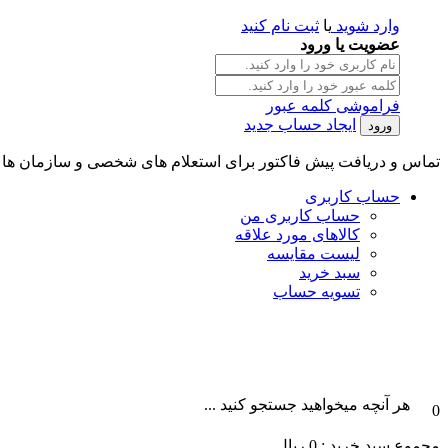
وارد شوید
یا
ثبت نام کنید
عضویت یا ورود
فراموشی کلمه عبور
ایجاد حساب جدید
تماس و دریافت پیش فاکتور برای استعلام های شخصی و سازمان ها || تلگرام و واتس آپ : 101996087
حساب کاربری
حساب کاربری من
کالاهای مورد علاقه
لیست مقایسه
سبد خرید
تسویه حساب
هر آنچه میخواهید جستجو کنید ...
0
مجموع سبد خرید :
0
ریال