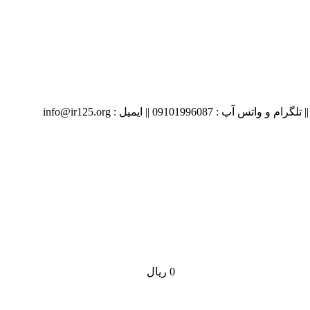
09 || ایمیل : info@ir125.org
0
ریال