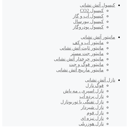
کپسول آتش نشانی
کپسول CO2
کپسول آب و گاز
کپسول بیورسال
کپسول پودروگاز
مانیتور آتش نشانی
مانیتور آب و کف
مانیتور ثابت آتش نشانی
مانیتور جت مستر
مانیتور چرخدار آتش نشانی
مانیتور فوگ و جت
مانیتور مارپیچ آتش نشانی
نازل آتش نشانی
فوگ نازل
نازل اسپری ، مه پاش
نازل پرده آب
نازل تفنگی یا توربونازل
نازل شیردار
نازل فوم
نازل نیزه ای
نازل هوزریلی