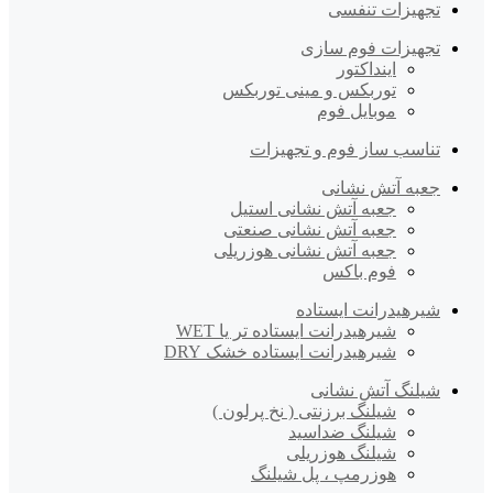
تجهیزات تنفسی
تجهیزات فوم سازی
اینداکتور
توربکس و مینی توربکس
موبایل فوم
تناسب ساز فوم و تجهیزات
جعبه آتش نشانی
جعبه آتش نشانی استیل
جعبه آتش نشانی صنعتی
جعبه آتش نشانی هوزریلی
فوم باکس
شیرهیدرانت ایستاده
شیرهیدرانت ایستاده تر یا WET
شیرهیدرانت ایستاده خشک DRY
شیلنگ آتش نشانی
شیلنگ برزنتی ( نخ پرلون )
شیلنگ ضداسید
شیلنگ هوزریلی
هوزرمپ ، پل شیلنگ