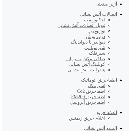
آژیر صنعتی
اتصالات آتش نشانی
اجکتورپمپ
تبدیل اتصالات آتش نشانی
توربوپمپ
درب پوش
دیوایدر یا دیوایدینگ
شیرسیامی
شیرفلکه
صافی مکش، سوپاپ
کوپلینگ آتش نشانی
هیدرانت آتش نشانی
اطفاحریق اتوماتیک
اسپرینکلر
اطفاحریق Co2
اطفاحریق FM200
اطفاحریق آیروسل
اعلام حریق
اعلام حریق زیمنس
البسه آتش نشانی