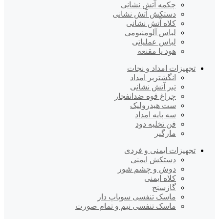
چکمه آتش نشانی
دستکش آتش نشانی
کلاه آتش نشانی
لباس آلومنیومی
لباس عملیاتی
هود یا مقنعه
تجهیزات امداد و نجات
انگشتربر امداد
تبر آتش نشانی
چراغ قوه ضدانفجار
ست هیدرولیک
سه پایه امداد
فن تخلیه دود
مارگیر
تجهیزات ایمنی و فردی
دستکش ایمنی
دوش و چشم شور
کلاه ایمنی
گازسنج
ماسک تنفسی سوپاپ دار
ماسک تنفسی نیم و تمام صورت