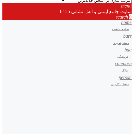
menu
سایت جامع ایمنی و آتش نشانی Ir125
search
0
home
صفحه نخست
bars
دسته بندی ها
bag
فروشگاه
compose
وبلاگ
person
حساب کاربری