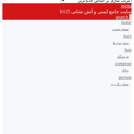
menu
سایت جامع ایمنی و آتش نشانی Ir125
search
0
home
صفحه نخست
bars
دسته بندی ها
bag
فروشگاه
compose
وبلاگ
person
حساب کاربری