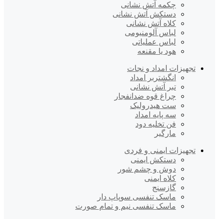
چکمه آتش نشانی
دستکش آتش نشانی
کلاه آتش نشانی
لباس آلومنیومی
لباس عملیاتی
هود یا مقنعه
تجهیزات امداد و نجات
انگشتربر امداد
تبر آتش نشانی
چراغ قوه ضدانفجار
ست هیدرولیک
سه پایه امداد
فن تخلیه دود
مارگیر
تجهیزات ایمنی و فردی
دستکش ایمنی
دوش و چشم شور
کلاه ایمنی
گازسنج
ماسک تنفسی سوپاپ دار
ماسک تنفسی نیم و تمام صورت