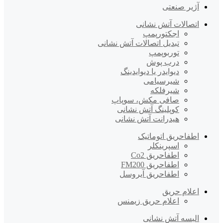
آژیر صنعتی
اتصالات آتش نشانی
اجکتورپمپ
تبدیل اتصالات آتش نشانی
توربوپمپ
درب پوش
دیوایدر یا دیوایدینگ
شیرسیامی
شیرفلکه
صافی مکش، سوپاپ
کوپلینگ آتش نشانی
هیدرانت آتش نشانی
اطفاحریق اتوماتیک
اسپرینکلر
اطفاحریق Co2
اطفاحریق FM200
اطفاحریق آیروسل
اعلام حریق
اعلام حریق زیمنس
البسه آتش نشانی