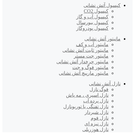
کپسول آتش نشانی
کپسول CO2
کپسول آب و گاز
کپسول بیورسال
کپسول پودروگاز
مانیتور آتش نشانی
مانیتور آب و کف
مانیتور ثابت آتش نشانی
مانیتور جت مستر
مانیتور چرخدار آتش نشانی
مانیتور فوگ و جت
مانیتور مارپیچ آتش نشانی
نازل آتش نشانی
فوگ نازل
نازل اسپری ، مه پاش
نازل پرده آب
نازل تفنگی یا توربونازل
نازل شیردار
نازل فوم
نازل نیزه ای
نازل هوزریلی