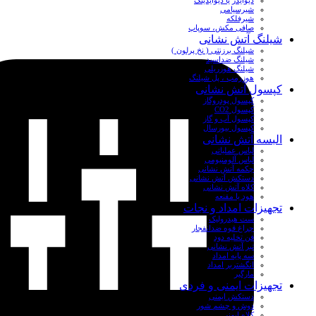
دیوایدر یا دیوایدینگ
شیرسیامی
شیرفلکه
صافی مکش، سوپاپ
شیلنگ آتش نشانی
شیلنگ برزنتی ( نخ پرلون )
شیلنگ ضداسید
شیلنگ هوزریلی
هوزرمپ ، پل شیلنگ
کپسول آتش نشانی
کپسول پودروگاز
کپسول CO2
کپسول آب و گاز
کپسول بیورسال
البسه آتش نشانی
لباس عملیاتی
لباس آلومنیومی
چکمه آتش نشانی
دستکش آتش نشانی
کلاه آتش نشانی
هود یا مقنعه
تجهیزات امداد و نجات
ست هیدرولیک
چراغ قوه ضدانفجار
فن تخلیه دود
تبر آتش نشانی
سه پایه امداد
انگشتربر امداد
مارگیر
تجهیزات ایمنی و فردی
دستکش ایمنی
دوش و چشم شور
کلاه ایمنی