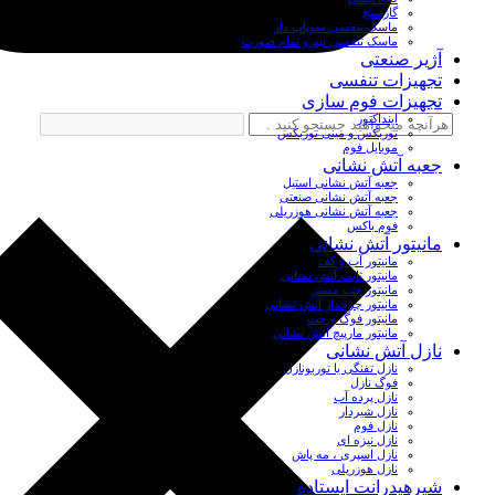
گازسنج
ماسک تنفسی سوپاپ دار
ماسک تنفسی نیم و تمام صورت
آژیر صنعتی
تجهیزات تنفسی
تجهیزات فوم سازی
اینداکتور
توربکس و مینی توربکس
موبایل فوم
جعبه آتش نشانی
جعبه آتش نشانی استیل
جعبه آتش نشانی صنعتی
جعبه آتش نشانی هوزریلی
فوم باکس
مانیتور آتش نشانی
مانیتور آب و کف
مانیتور ثابت آتش نشانی
مانیتور جت مستر
مانیتور چرخدار آتش نشانی
مانیتور فوگ و جت
مانیتور مارپیچ آتش نشانی
نازل آتش نشانی
نازل تفنگی یا توربونازل
فوگ نازل
نازل پرده آب
نازل شیردار
نازل فوم
نازل نیزه ای
نازل اسپری ، مه پاش
نازل هوزریلی
شیرهیدرانت ایستاده