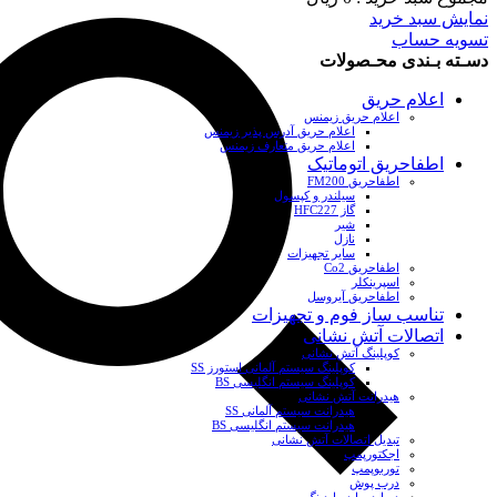
نمایش سبد خرید
تسویه حساب
دسـته بـندی محـصولات
اعلام حریق
اعلام حریق زیمنس
اعلام حریق آدرس پذیر زیمنس
اعلام حریق متعارف زیمنس
اطفاحریق اتوماتیک
اطفاحریق FM200
سیلندر و کپسول
گاز HFC227
شیر
نازل
سایر تجهیزات
اطفاحریق Co2
اسپرینکلر
اطفاحریق آیروسل
تناسب ساز فوم و تجهیزات
اتصالات آتش نشانی
کوپلینگ آتش نشانی
کوپلینگ سیستم آلمانی استورز SS
کوپلینگ سیستم انگلیسی BS
هیدرانت آتش نشانی
هیدرانت سیستم آلمانی SS
هیدرانت سیستم انگلیسی BS
تبدیل اتصالات آتش نشانی
اجکتورپمپ
توربوپمپ
درب پوش