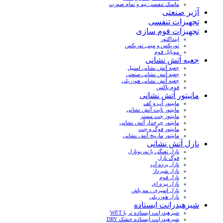
ماسک تنفسی نیم و تمام صورت
آژیر صنعتی
تجهیزات تنفسی
تجهیزات فوم سازی
اینداکتور
توربکس و مینی توربکس
موبایل فوم
جعبه آتش نشانی
جعبه آتش نشانی استیل
جعبه آتش نشانی صنعتی
جعبه آتش نشانی هوزریلی
فوم باکس
مانیتور آتش نشانی
مانیتور آب و کف
مانیتور ثابت آتش نشانی
مانیتور جت مستر
مانیتور چرخدار آتش نشانی
مانیتور فوگ و جت
مانیتور مارپیچ آتش نشانی
نازل آتش نشانی
نازل تفنگی یا توربونازل
فوگ نازل
نازل پرده آب
نازل شیردار
نازل فوم
نازل نیزه ای
نازل اسپری ، مه پاش
نازل هوزریلی
شیرهیدرانت ایستاده
شیرهیدرانت ایستاده تر یا WET
شیرهیدرانت ایستاده خشک DRY