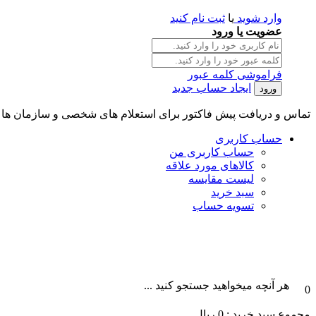
وارد شوید
یا
ثبت نام کنید
عضویت یا ورود
فراموشی کلمه عبور
ایجاد حساب جدید
تماس و دریافت پیش فاکتور برای استعلام های شخصی و سازمان ها || تلگرام و واتس آپ : 101996087
حساب کاربری
حساب کاربری من
کالاهای مورد علاقه
لیست مقایسه
سبد خرید
تسویه حساب
هر آنچه میخواهید جستجو کنید ...
0
مجموع سبد خرید :
0
ریال