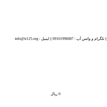
09 || ایمیل : info@ir125.org
0
ریال