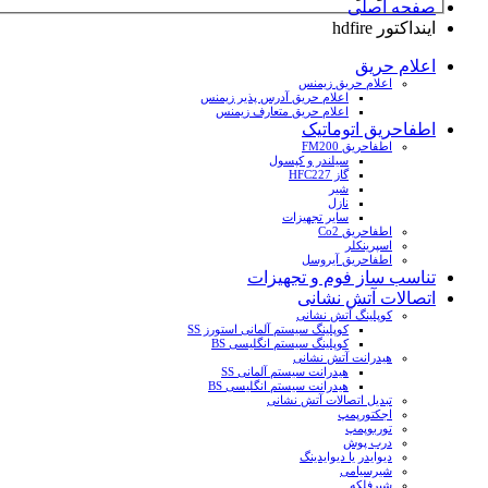
صفحه اصلی
اینداکتور hdfire
اعلام حریق
اعلام حریق زیمنس
اعلام حریق آدرس پذیر زیمنس
اعلام حریق متعارف زیمنس
اطفاحریق اتوماتیک
اطفاحریق FM200
سیلندر و کپسول
گاز HFC227
شیر
نازل
سایر تجهیزات
اطفاحریق Co2
اسپرینکلر
اطفاحریق آیروسل
تناسب ساز فوم و تجهیزات
اتصالات آتش نشانی
کوپلینگ آتش نشانی
کوپلینگ سیستم آلمانی استورز SS
کوپلینگ سیستم انگلیسی BS
هیدرانت آتش نشانی
هیدرانت سیستم آلمانی SS
هیدرانت سیستم انگلیسی BS
تبدیل اتصالات آتش نشانی
اجکتورپمپ
توربوپمپ
درب پوش
دیوایدر یا دیوایدینگ
شیرسیامی
شیرفلکه