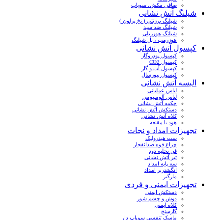
صافی مکش، سوپاپ
شیلنگ آتش نشانی
شیلنگ برزنتی ( نخ پرلون )
شیلنگ ضداسید
شیلنگ هوزریلی
هوزرمپ ، پل شیلنگ
کپسول آتش نشانی
کپسول پودروگاز
کپسول CO2
کپسول آب و گاز
کپسول بیورسال
البسه آتش نشانی
لباس عملیاتی
لباس آلومنیومی
چکمه آتش نشانی
دستکش آتش نشانی
کلاه آتش نشانی
هود یا مقنعه
تجهیزات امداد و نجات
ست هیدرولیک
چراغ قوه ضدانفجار
فن تخلیه دود
تبر آتش نشانی
سه پایه امداد
انگشتربر امداد
مارگیر
تجهیزات ایمنی و فردی
دستکش ایمنی
دوش و چشم شور
کلاه ایمنی
گازسنج
ماسک تنفسی سوپاپ دار