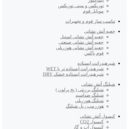
اینداکتور
توربکس و مینی توربکس
موبایل فوم
تناسب ساز فوم و تجهیزات
جعبه آتش نشانی
جعبه آتش نشانی استیل
جعبه آتش نشانی صنعتی
جعبه آتش نشانی هوزریلی
فوم باکس
شیرهیدرانت ایستاده
شیرهیدرانت ایستاده تر یا WET
شیرهیدرانت ایستاده خشک DRY
شیلنگ آتش نشانی
شیلنگ برزنتی ( نخ پرلون )
شیلنگ ضداسید
شیلنگ هوزریلی
هوزرمپ ، پل شیلنگ
کپسول آتش نشانی
کپسول CO2
کپسول آب و گاز