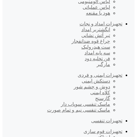
لباس آلومنیومی
لباس عملیاتی
هود یا مقنعه
تجهیزات امداد و نجات
انگشتربر امداد
تبر آتش نشانی
چراغ قوه ضدانفجار
ست هیدرولیک
سه پایه امداد
فن تخلیه دود
مارگیر
تجهیزات ایمنی و فردی
دستکش ایمنی
دوش و چشم شور
کلاه ایمنی
گازسنج
ماسک تنفسی سوپاپ دار
ماسک تنفسی نیم و تمام صورت
تجهیزات تنفسی
تجهیزات فوم سازی