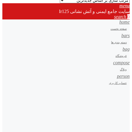
menu
سایت جامع ایمنی و آتش نشانی Ir125
search
0
home
صفحه نخست
bars
دسته بندی ها
bag
فروشگاه
compose
وبلاگ
person
حساب کاربری