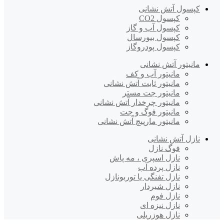
کپسول آتش نشانی
کپسول CO2
کپسول آب و گاز
کپسول بیورسال
کپسول پودروگاز
مانیتور آتش نشانی
مانیتور آب و کف
مانیتور ثابت آتش نشانی
مانیتور جت مستر
مانیتور چرخدار آتش نشانی
مانیتور فوگ و جت
مانیتور مارپیچ آتش نشانی
نازل آتش نشانی
فوگ نازل
نازل اسپری ، مه پاش
نازل پرده آب
نازل تفنگی یا توربونازل
نازل شیردار
نازل فوم
نازل نیزه ای
نازل هوزریلی