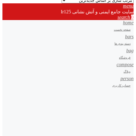
menu
سایت جامع ایمنی و آتش نشانی Ir125
search
0
home
صفحه نخست
bars
دسته بندی ها
bag
فروشگاه
compose
وبلاگ
person
حساب کاربری