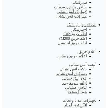
شیرفلکه
صافی مکش، سوپاپ
کوپلینگ آتش نشانی
هیدرانت آتش نشانی
اطفاحریق اتوماتیک
اسپرینکلر
اطفاحریق Co2
اطفاحریق FM200
اطفاحریق آیروسل
اعلام حریق
اعلام حریق زیمنس
البسه آتش نشانی
چکمه آتش نشانی
دستکش آتش نشانی
کلاه آتش نشانی
لباس آلومنیومی
لباس عملیاتی
هود یا مقنعه
تجهیزات امداد و نجات
انگشتربر امداد