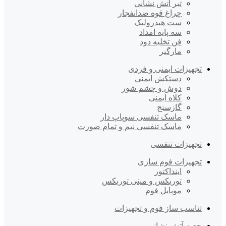
تبر آتش نشانی
چراغ قوه ضدانفجار
ست هیدرولیک
سه پایه امداد
فن تخلیه دود
مارگیر
تجهیزات ایمنی و فردی
دستکش ایمنی
دوش و چشم شور
کلاه ایمنی
گازسنج
ماسک تنفسی سوپاپ دار
ماسک تنفسی نیم و تمام صورت
تجهیزات تنفسی
تجهیزات فوم سازی
اینداکتور
توربکس و مینی توربکس
موبایل فوم
تناسب ساز فوم و تجهیزات
جعبه آتش نشانی