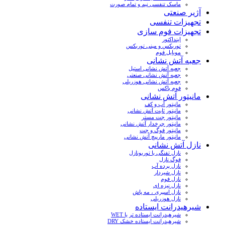
ماسک تنفسی نیم و تمام صورت
آژیر صنعتی
تجهیزات تنفسی
تجهیزات فوم سازی
اینداکتور
توربکس و مینی توربکس
موبایل فوم
جعبه آتش نشانی
جعبه آتش نشانی استیل
جعبه آتش نشانی صنعتی
جعبه آتش نشانی هوزریلی
فوم باکس
مانیتور آتش نشانی
مانیتور آب و کف
مانیتور ثابت آتش نشانی
مانیتور جت مستر
مانیتور چرخدار آتش نشانی
مانیتور فوگ و جت
مانیتور مارپیچ آتش نشانی
نازل آتش نشانی
نازل تفنگی یا توربونازل
فوگ نازل
نازل پرده آب
نازل شیردار
نازل فوم
نازل نیزه ای
نازل اسپری ، مه پاش
نازل هوزریلی
شیرهیدرانت ایستاده
شیرهیدرانت ایستاده تر یا WET
شیرهیدرانت ایستاده خشک DRY