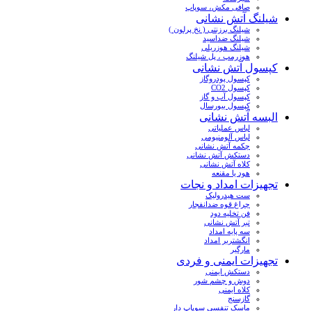
صافی مکش، سوپاپ
شیلنگ آتش نشانی
شیلنگ برزنتی ( نخ پرلون )
شیلنگ ضداسید
شیلنگ هوزریلی
هوزرمپ ، پل شیلنگ
کپسول آتش نشانی
کپسول پودروگاز
کپسول CO2
کپسول آب و گاز
کپسول بیورسال
البسه آتش نشانی
لباس عملیاتی
لباس آلومنیومی
چکمه آتش نشانی
دستکش آتش نشانی
کلاه آتش نشانی
هود یا مقنعه
تجهیزات امداد و نجات
ست هیدرولیک
چراغ قوه ضدانفجار
فن تخلیه دود
تبر آتش نشانی
سه پایه امداد
انگشتربر امداد
مارگیر
تجهیزات ایمنی و فردی
دستکش ایمنی
دوش و چشم شور
کلاه ایمنی
گازسنج
ماسک تنفسی سوپاپ دار