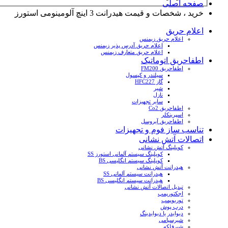
صفحه اصلی
خرید ، شخصات و قیمت هیدرانت 3 اینچ آلومینومی استورز
اعلام حریق
اعلام حریق زیمنس
اعلام حریق آدرس پذیر زیمنس
اعلام حریق متعارف زیمنس
اطفاحریق اتوماتیک
اطفاحریق FM200
سیلندر و کپسول
گاز HFC227
شیر
نازل
سایر تجهیزات
اطفاحریق Co2
اسپرینکلر
اطفاحریق آیروسل
تناسب ساز فوم و تجهیزات
اتصالات آتش نشانی
کوپلینگ آتش نشانی
کوپلینگ سیستم آلمانی استورز SS
کوپلینگ سیستم انگلیسی BS
هیدرانت آتش نشانی
هیدرانت سیستم آلمانی SS
هیدرانت سیستم انگلیسی BS
تبدیل اتصالات آتش نشانی
اجکتورپمپ
توربوپمپ
درب پوش
دیوایدر یا دیوایدینگ
شیرسیامی
شیرفلکه