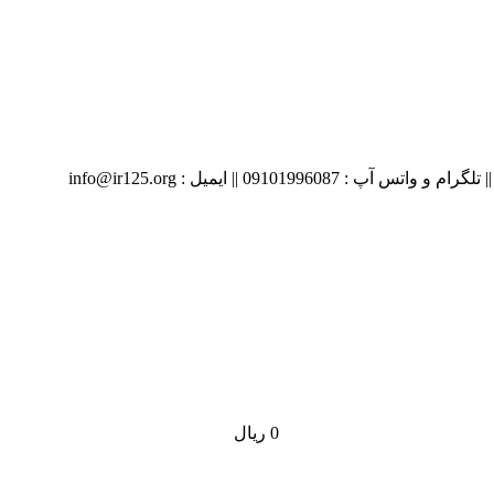
09 || ایمیل : info@ir125.org
0
ریال