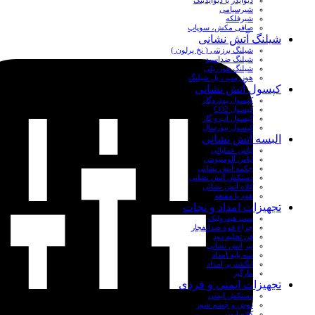
دیوایدر یا دیوایدینگ
شیرسیامی
شیرفلکه
صافی مکش، سوپاپ
شیلنگ آتش نشانی
شیلنگ برزنتی ( نخ پرلون )
شیلنگ ضداسید
شیلنگ هوزریلی
هوزرمپ ، پل شیلنگ
کپسول آتش نشانی
کپسول پودروگاز
کپسول CO2
کپسول آب و گاز
کپسول بیورسال
البسه آتش نشانی
لباس عملیاتی
لباس آلومنیومی
چکمه آتش نشانی
دستکش آتش نشانی
کلاه آتش نشانی
هود یا مقنعه
تجهیزات امداد و نجات
ست هیدرولیک
چراغ قوه ضدانفجار
فن تخلیه دود
تبر آتش نشانی
سه پایه امداد
انگشتربر امداد
مارگیر
تجهیزات ایمنی و فردی
دستکش ایمنی
دوش و چشم شور
کلاه ایمنی