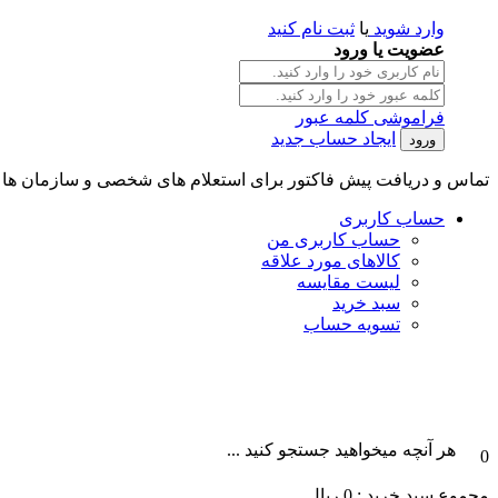
وارد شوید
یا
ثبت نام کنید
عضویت یا ورود
فراموشی کلمه عبور
ایجاد حساب جدید
تماس و دریافت پیش فاکتور برای استعلام های شخصی و سازمان ها || تلگرام و واتس آپ : 101996087
حساب کاربری
حساب کاربری من
کالاهای مورد علاقه
لیست مقایسه
سبد خرید
تسویه حساب
هر آنچه میخواهید جستجو کنید ...
0
مجموع سبد خرید :
0
ریال