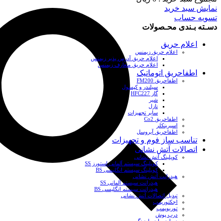
نمایش سبد خرید
تسویه حساب
دسـته بـندی محـصولات
اعلام حریق
اعلام حریق زیمنس
اعلام حریق آدرس پذیر زیمنس
اعلام حریق متعارف زیمنس
اطفاحریق اتوماتیک
اطفاحریق FM200
سیلندر و کپسول
گاز HFC227
شیر
نازل
سایر تجهیزات
اطفاحریق Co2
اسپرینکلر
اطفاحریق آیروسل
تناسب ساز فوم و تجهیزات
اتصالات آتش نشانی
کوپلینگ آتش نشانی
کوپلینگ سیستم آلمانی استورز SS
کوپلینگ سیستم انگلیسی BS
هیدرانت آتش نشانی
هیدرانت سیستم آلمانی SS
هیدرانت سیستم انگلیسی BS
تبدیل اتصالات آتش نشانی
اجکتورپمپ
توربوپمپ
درب پوش