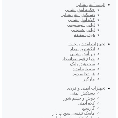
البسه آتش نشانی
چکمه آتش نشانی
دستکش آتش نشانی
کلاه آتش نشانی
لباس آلومنیومی
لباس عملیاتی
هود یا مقنعه
تجهیزات امداد و نجات
انگشتربر امداد
تبر آتش نشانی
چراغ قوه ضدانفجار
ست هیدرولیک
سه پایه امداد
فن تخلیه دود
مارگیر
تجهیزات ایمنی و فردی
دستکش ایمنی
دوش و چشم شور
کلاه ایمنی
گازسنج
ماسک تنفسی سوپاپ دار