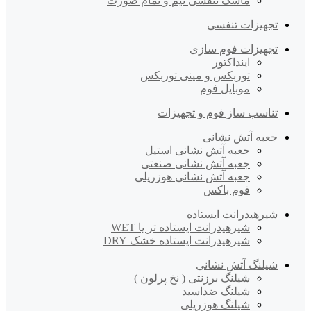
ماسک تنفسی نیم و تمام صورت
تجهیزات تنفسی
تجهیزات فوم سازی
اینداکتور
توربکس و مینی توربکس
موبایل فوم
تناسب ساز فوم و تجهیزات
جعبه آتش نشانی
جعبه آتش نشانی استیل
جعبه آتش نشانی صنعتی
جعبه آتش نشانی هوزریلی
فوم باکس
شیرهیدرانت ایستاده
شیرهیدرانت ایستاده تر یا WET
شیرهیدرانت ایستاده خشک DRY
شیلنگ آتش نشانی
شیلنگ برزنتی ( نخ پرلون )
شیلنگ ضداسید
شیلنگ هوزریلی