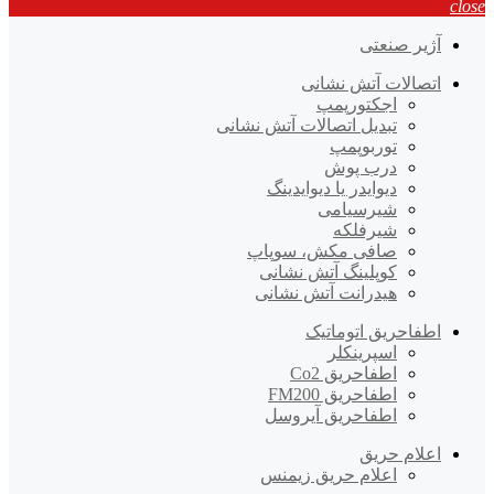
close
آژیر صنعتی
اتصالات آتش نشانی
اجکتورپمپ
تبدیل اتصالات آتش نشانی
توربوپمپ
درب پوش
دیوایدر یا دیوایدینگ
شیرسیامی
شیرفلکه
صافی مکش، سوپاپ
کوپلینگ آتش نشانی
هیدرانت آتش نشانی
اطفاحریق اتوماتیک
اسپرینکلر
اطفاحریق Co2
اطفاحریق FM200
اطفاحریق آیروسل
اعلام حریق
اعلام حریق زیمنس