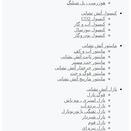
هوزرمپ ، پل شیلنگ
کپسول آتش نشانی
کپسول CO2
کپسول آب و گاز
کپسول بیورسال
کپسول پودروگاز
مانیتور آتش نشانی
مانیتور آب و کف
مانیتور ثابت آتش نشانی
مانیتور جت مستر
مانیتور چرخدار آتش نشانی
مانیتور فوگ و جت
مانیتور مارپیچ آتش نشانی
نازل آتش نشانی
فوگ نازل
نازل اسپری ، مه پاش
نازل پرده آب
نازل تفنگی یا توربونازل
نازل شیردار
نازل فوم
نازل نیزه ای