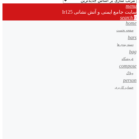
menu
سایت جامع ایمنی و آتش نشانی Ir125
search
0
home
صفحه نخست
bars
دسته بندی ها
bag
فروشگاه
compose
وبلاگ
person
حساب کاربری