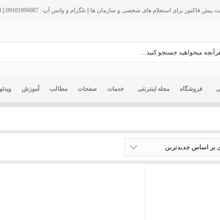
فاکتور برای استعلام های شخصی و سازمان ها || تلگرام و واتس آپ : 09101996087 || ایمیل : info@ir125.org
ی
فروشگاه
مجله اینترنتی
خدمات
صفحات
مطالب
آموزش
ویدئو