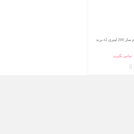
اینداکتور فوم ساز 200 لیتری z2 برند
تماس بگیرید