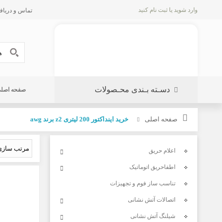
وارد شوید
یا
ثبت نام کنید
تماس و دریافت پیش 
دسـته بـندی محـصولات
صفحه اصل
صفحه اصلی
خرید اینداکتور 200 لیتری z2 برند awg
اعلام حریق
اطفاحریق اتوماتیک
تناسب ساز فوم و تجهیزات
اتصالات آتش نشانی
شیلنگ آتش نشانی