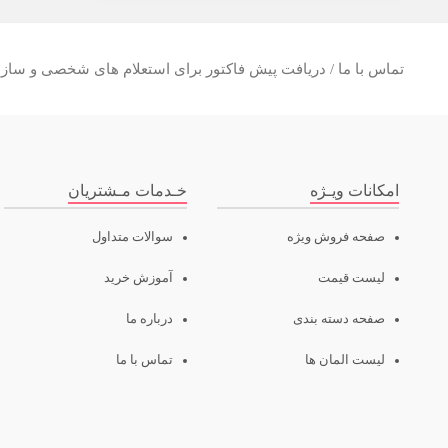
تماس با ما / دریافت پیش فاکتور برای استعلام های شخصی و سازما
امکانات ویـژه
خـدمات مـشتریان
صفحه فروش ویژه
سوالات متداول
لیست قیمت
آموزش خرید
صفحه دسته بندی
درباره ما
لیست المان ها
تماس با ما