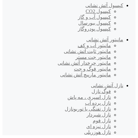
کپسول آتش نشانی
کپسول CO2
کپسول آب و گاز
کپسول بیورسال
کپسول پودروگاز
مانیتور آتش نشانی
مانیتور آب و کف
مانیتور ثابت آتش نشانی
مانیتور جت مستر
مانیتور چرخدار آتش نشانی
مانیتور فوگ و جت
مانیتور مارپیچ آتش نشانی
نازل آتش نشانی
فوگ نازل
نازل اسپری ، مه پاش
نازل پرده آب
نازل تفنگی یا توربونازل
نازل شیردار
نازل فوم
نازل نیزه ای
نازل هوزریلی