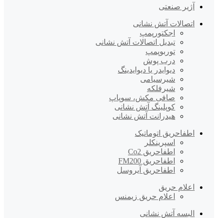
آژیر صنعتی
اتصالات آتش نشانی
اجکتورپمپ
تبدیل اتصالات آتش نشانی
توربوپمپ
درب پوش
دیوایدر یا دیوایدینگ
شیرسیامی
شیرفلکه
صافی مکش، سوپاپ
کوپلینگ آتش نشانی
هیدرانت آتش نشانی
اطفاحریق اتوماتیک
اسپرینکلر
اطفاحریق Co2
اطفاحریق FM200
اطفاحریق آیروسل
اعلام حریق
اعلام حریق زیمنس
البسه آتش نشانی