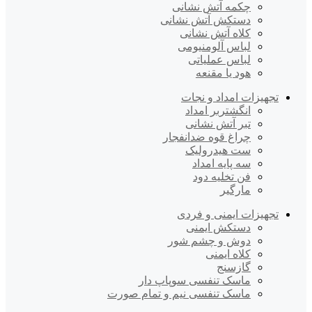
چکمه آتش نشانی
دستکش آتش نشانی
کلاه آتش نشانی
لباس آلومنیومی
لباس عملیاتی
هود یا مقنعه
تجهیزات امداد و نجات
انگشتربر امداد
تبر آتش نشانی
چراغ قوه ضدانفجار
ست هیدرولیک
سه پایه امداد
فن تخلیه دود
مارگیر
تجهیزات ایمنی و فردی
دستکش ایمنی
دوش و چشم شور
کلاه ایمنی
گازسنج
ماسک تنفسی سوپاپ دار
ماسک تنفسی نیم و تمام صورت