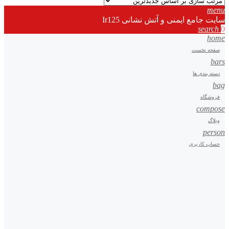
menu
سایت جامع ایمنی و آتش نشانی Ir125
search
0
home
صفحه نخست
bars
دسته بندی ها
bag
فروشگاه
compose
وبلاگ
person
حساب کاربری