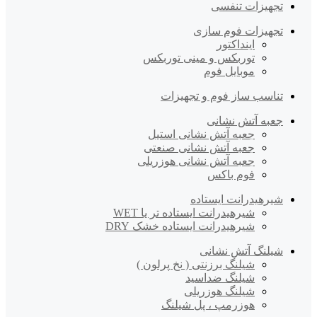
تجهیزات تنفسی
تجهیزات فوم سازی
اینداکتور
توربکس و مینی توربکس
موبایل فوم
تناسب ساز فوم و تجهیزات
جعبه آتش نشانی
جعبه آتش نشانی استیل
جعبه آتش نشانی صنعتی
جعبه آتش نشانی هوزریلی
فوم باکس
شیرهیدرانت ایستاده
شیرهیدرانت ایستاده تر یا WET
شیرهیدرانت ایستاده خشک DRY
شیلنگ آتش نشانی
شیلنگ برزنتی ( نخ پرلون )
شیلنگ ضداسید
شیلنگ هوزریلی
هوزرمپ ، پل شیلنگ