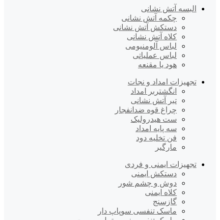
البسه آتش نشانی
چکمه آتش نشانی
دستکش آتش نشانی
کلاه آتش نشانی
لباس آلومنیومی
لباس عملیاتی
هود یا مقنعه
تجهیزات امداد و نجات
انگشتربر امداد
تبر آتش نشانی
چراغ قوه ضدانفجار
ست هیدرولیک
سه پایه امداد
فن تخلیه دود
مارگیر
تجهیزات ایمنی و فردی
دستکش ایمنی
دوش و چشم شور
کلاه ایمنی
گازسنج
ماسک تنفسی سوپاپ دار