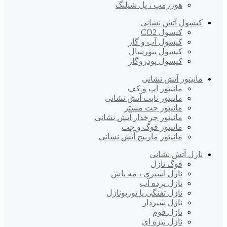
هوزرمپ ، پل شیلنگ
کپسول آتش نشانی
کپسول CO2
کپسول آب و گاز
کپسول بیورسال
کپسول پودروگاز
مانیتور آتش نشانی
مانیتور آب و کف
مانیتور ثابت آتش نشانی
مانیتور جت مستر
مانیتور چرخدار آتش نشانی
مانیتور فوگ و جت
مانیتور مارپیچ آتش نشانی
نازل آتش نشانی
فوگ نازل
نازل اسپری ، مه پاش
نازل پرده آب
نازل تفنگی یا توربونازل
نازل شیردار
نازل فوم
نازل نیزه ای