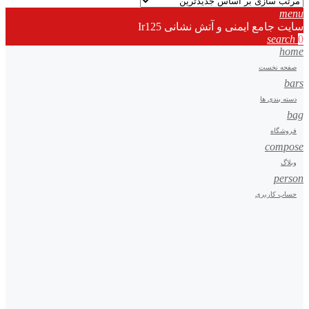
menu
سایت جامع ایمنی و آتش نشانی Ir125
search
0
home
صفحه نخست
bars
دسته بندی ها
bag
فروشگاه
compose
وبلاگ
person
حساب کاربری