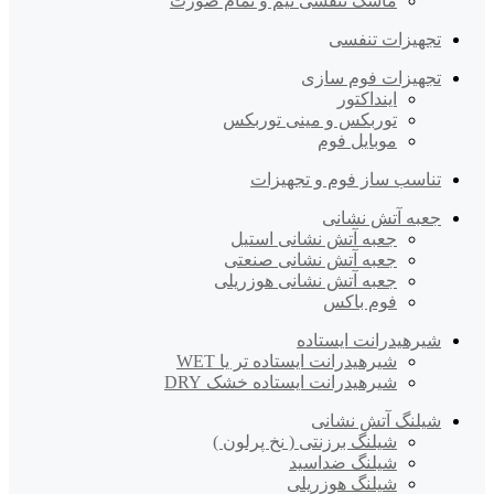
ماسک تنفسی نیم و تمام صورت
تجهیزات تنفسی
تجهیزات فوم سازی
اینداکتور
توربکس و مینی توربکس
موبایل فوم
تناسب ساز فوم و تجهیزات
جعبه آتش نشانی
جعبه آتش نشانی استیل
جعبه آتش نشانی صنعتی
جعبه آتش نشانی هوزریلی
فوم باکس
شیرهیدرانت ایستاده
شیرهیدرانت ایستاده تر یا WET
شیرهیدرانت ایستاده خشک DRY
شیلنگ آتش نشانی
شیلنگ برزنتی ( نخ پرلون )
شیلنگ ضداسید
شیلنگ هوزریلی