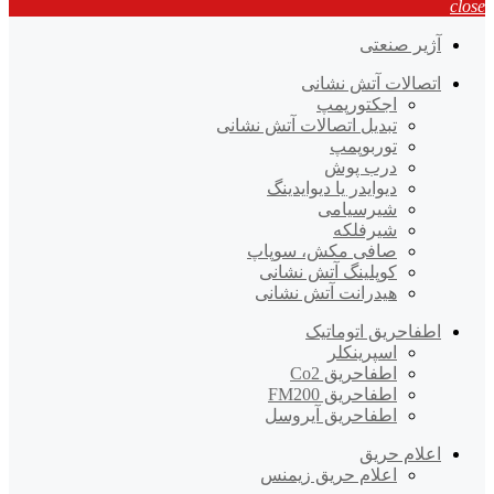
close
آژیر صنعتی
اتصالات آتش نشانی
اجکتورپمپ
تبدیل اتصالات آتش نشانی
توربوپمپ
درب پوش
دیوایدر یا دیوایدینگ
شیرسیامی
شیرفلکه
صافی مکش، سوپاپ
کوپلینگ آتش نشانی
هیدرانت آتش نشانی
اطفاحریق اتوماتیک
اسپرینکلر
اطفاحریق Co2
اطفاحریق FM200
اطفاحریق آیروسل
اعلام حریق
اعلام حریق زیمنس