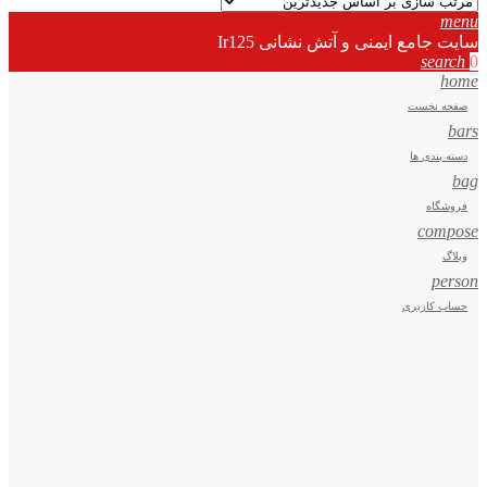
menu
سایت جامع ایمنی و آتش نشانی Ir125
search
0
home
صفحه نخست
bars
دسته بندی ها
bag
فروشگاه
compose
وبلاگ
person
حساب کاربری