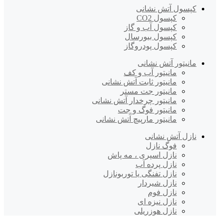
کپسول آتش نشانی
کپسول CO2
کپسول آب و گاز
کپسول بیورسال
کپسول پودروگاز
مانیتور آتش نشانی
مانیتور آب و کف
مانیتور ثابت آتش نشانی
مانیتور جت مستر
مانیتور چرخدار آتش نشانی
مانیتور فوگ و جت
مانیتور مارپیچ آتش نشانی
نازل آتش نشانی
فوگ نازل
نازل اسپری ، مه پاش
نازل پرده آب
نازل تفنگی یا توربونازل
نازل شیردار
نازل فوم
نازل نیزه ای
نازل هوزریلی