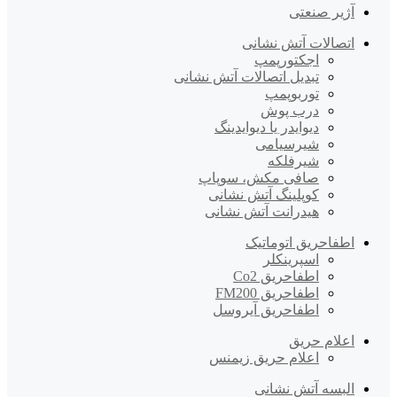
آژیر صنعتی
اتصالات آتش نشانی
اجکتورپمپ
تبدیل اتصالات آتش نشانی
توربوپمپ
درب پوش
دیوایدر یا دیوایدینگ
شیرسیامی
شیرفلکه
صافی مکش، سوپاپ
کوپلینگ آتش نشانی
هیدرانت آتش نشانی
اطفاحریق اتوماتیک
اسپرینکلر
اطفاحریق Co2
اطفاحریق FM200
اطفاحریق آیروسل
اعلام حریق
اعلام حریق زیمنس
البسه آتش نشانی