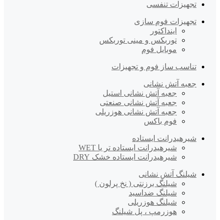
تجهیزات تنفسی
تجهیزات فوم سازی
اینداکتور
توربکس و مینی توربکس
موبایل فوم
تناسب ساز فوم و تجهیزات
جعبه آتش نشانی
جعبه آتش نشانی استیل
جعبه آتش نشانی صنعتی
جعبه آتش نشانی هوزریلی
فوم باکس
شیرهیدرانت ایستاده
شیرهیدرانت ایستاده تر یا WET
شیرهیدرانت ایستاده خشک DRY
شیلنگ آتش نشانی
شیلنگ برزنتی ( نخ پرلون )
شیلنگ ضداسید
شیلنگ هوزریلی
هوزرمپ ، پل شیلنگ