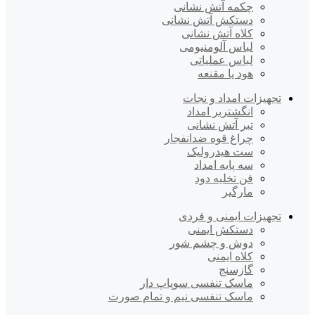
چکمه آتش نشانی
دستکش آتش نشانی
کلاه آتش نشانی
لباس آلومنیومی
لباس عملیاتی
هود یا مقنعه
تجهیزات امداد و نجات
انگشتربر امداد
تبر آتش نشانی
چراغ قوه ضدانفجار
ست هیدرولیک
سه پایه امداد
فن تخلیه دود
مارگیر
تجهیزات ایمنی و فردی
دستکش ایمنی
دوش و چشم شور
کلاه ایمنی
گازسنج
ماسک تنفسی سوپاپ دار
ماسک تنفسی نیم و تمام صورت