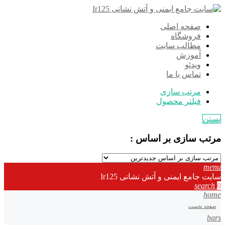
صفحه اصلی
فروشگاه
مطالب سایت
آموزش
ویدئو
تماس با ما
مرتب سازی
فیلتر محصول
بستن
مرتب سازی بر اساس :
menu
سایت جامع ایمنی و آتش نشانی Ir125
search
0
home
صفحه نخست
bars