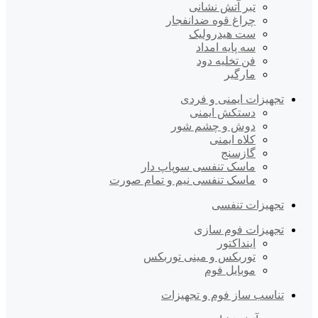
تبر آتش نشانی
چراغ قوه ضدانفجار
ست هیدرولیک
سه پایه امداد
فن تخلیه دود
مارگیر
تجهیزات ایمنی و فردی
دستکش ایمنی
دوش و چشم شور
کلاه ایمنی
گازسنج
ماسک تنفسی سوپاپ دار
ماسک تنفسی نیم و تمام صورت
تجهیزات تنفسی
تجهیزات فوم سازی
اینداکتور
توربکس و مینی توربکس
موبایل فوم
تناسب ساز فوم و تجهیزات