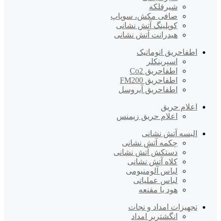
شیرفلکه
صافی مکش، سوپاپ
کوپلینگ آتش نشانی
هیدرانت آتش نشانی
اطفاحریق اتوماتیک
اسپرینکلر
اطفاحریق Co2
اطفاحریق FM200
اطفاحریق آیروسل
اعلام حریق
اعلام حریق زیمنس
البسه آتش نشانی
چکمه آتش نشانی
دستکش آتش نشانی
کلاه آتش نشانی
لباس آلومنیومی
لباس عملیاتی
هود یا مقنعه
تجهیزات امداد و نجات
انگشتربر امداد