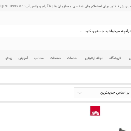
فاکتور برای استعلام های شخصی و سازمان ها || تلگرام و واتس آپ : 09101996087 || ایمیل : info@ir125.org
ی
فروشگاه
مجله اینترنتی
خدمات
صفحات
مطالب
آموزش
ویدئو