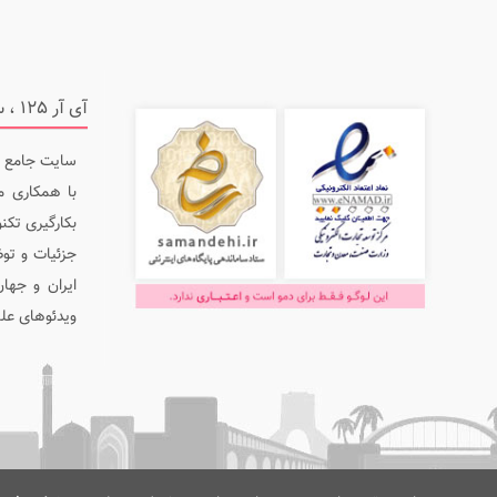
آی آر 125 ، سایت جامع در زمینه ایمنی و آتش نشانی
با همکاری م
بکارگیری تکنو
جزئیات و توض
ایران و جها
ویدئوهای علمی