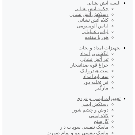
البسه آتش نشانی
چکمه آتش نشانی
دستکش آتش نشانی
کلاه آتش نشانی
لباس آلومنیومی
لباس عملیاتی
هود یا مقنعه
تجهیزات امداد و نجات
انگشتربر امداد
تبر آتش نشانی
چراغ قوه ضدانفجار
ست هیدرولیک
سه پایه امداد
فن تخلیه دود
مارگیر
تجهیزات ایمنی و فردی
دستکش ایمنی
دوش و چشم شور
کلاه ایمنی
گازسنج
ماسک تنفسی سوپاپ دار
ماسک تنفسی نیم و تمام صورت