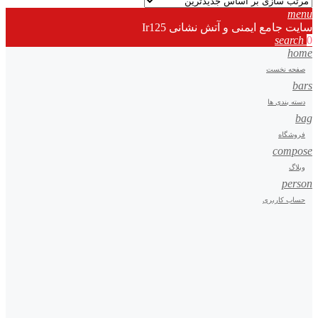
menu
سایت جامع ایمنی و آتش نشانی Ir125
search
0
home
صفحه نخست
bars
دسته بندی ها
bag
فروشگاه
compose
وبلاگ
person
حساب کاربری