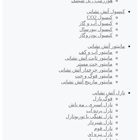
هوزرمپ ، پل شیلنگ
کپسول آتش نشانی
کپسول CO2
کپسول آب و گاز
کپسول بیورسال
کپسول پودروگاز
مانیتور آتش نشانی
مانیتور آب و کف
مانیتور ثابت آتش نشانی
مانیتور جت مستر
مانیتور چرخدار آتش نشانی
مانیتور فوگ و جت
مانیتور مارپیچ آتش نشانی
نازل آتش نشانی
فوگ نازل
نازل اسپری ، مه پاش
نازل پرده آب
نازل تفنگی یا توربونازل
نازل شیردار
نازل فوم
نازل نیزه ای