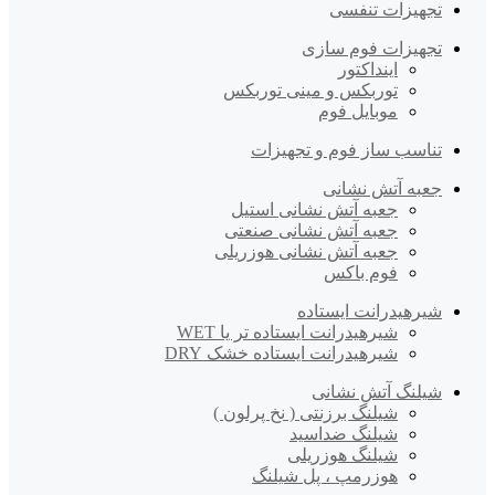
تجهیزات تنفسی
تجهیزات فوم سازی
اینداکتور
توربکس و مینی توربکس
موبایل فوم
تناسب ساز فوم و تجهیزات
جعبه آتش نشانی
جعبه آتش نشانی استیل
جعبه آتش نشانی صنعتی
جعبه آتش نشانی هوزریلی
فوم باکس
شیرهیدرانت ایستاده
شیرهیدرانت ایستاده تر یا WET
شیرهیدرانت ایستاده خشک DRY
شیلنگ آتش نشانی
شیلنگ برزنتی ( نخ پرلون )
شیلنگ ضداسید
شیلنگ هوزریلی
هوزرمپ ، پل شیلنگ