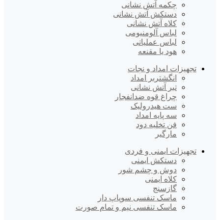
چکمه آتش نشانی
دستکش آتش نشانی
کلاه آتش نشانی
لباس آلومنیومی
لباس عملیاتی
هود یا مقنعه
تجهیزات امداد و نجات
انگشتربر امداد
تبر آتش نشانی
چراغ قوه ضدانفجار
ست هیدرولیک
سه پایه امداد
فن تخلیه دود
مارگیر
تجهیزات ایمنی و فردی
دستکش ایمنی
دوش و چشم شور
کلاه ایمنی
گازسنج
ماسک تنفسی سوپاپ دار
ماسک تنفسی نیم و تمام صورت