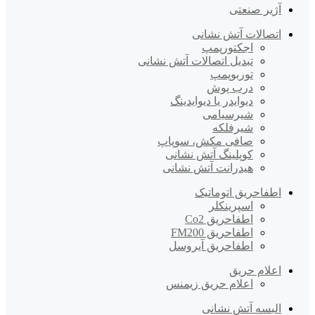
آژیر صنعتی
اتصالات آتش نشانی
اجکتورپمپ
تبدیل اتصالات آتش نشانی
توربوپمپ
درب پوش
دیوایدر یا دیوایدینگ
شیرسیامی
شیرفلکه
صافی مکش، سوپاپ
کوپلینگ آتش نشانی
هیدرانت آتش نشانی
اطفاحریق اتوماتیک
اسپرینکلر
اطفاحریق Co2
اطفاحریق FM200
اطفاحریق آیروسل
اعلام حریق
اعلام حریق زیمنس
البسه آتش نشانی