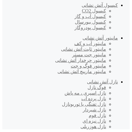
کپسول آتش نشانی
کپسول CO2
کپسول آب و گاز
کپسول بیورسال
کپسول پودروگاز
مانیتور آتش نشانی
مانیتور آب و کف
مانیتور ثابت آتش نشانی
مانیتور جت مستر
مانیتور چرخدار آتش نشانی
مانیتور فوگ و جت
مانیتور مارپیچ آتش نشانی
نازل آتش نشانی
فوگ نازل
نازل اسپری ، مه پاش
نازل پرده آب
نازل تفنگی یا توربونازل
نازل شیردار
نازل فوم
نازل نیزه ای
نازل هوزریلی