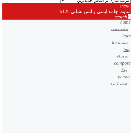
menu
سایت جامع ایمنی و آتش نشانی Ir125
search
0
home
صفحه نخست
bars
دسته بندی ها
bag
فروشگاه
compose
وبلاگ
person
حساب کاربری