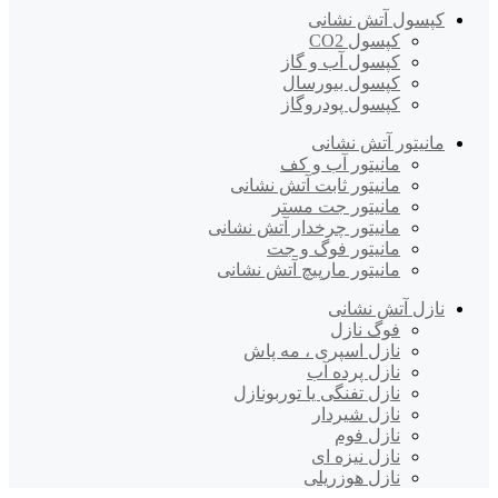
کپسول آتش نشانی
کپسول CO2
کپسول آب و گاز
کپسول بیورسال
کپسول پودروگاز
مانیتور آتش نشانی
مانیتور آب و کف
مانیتور ثابت آتش نشانی
مانیتور جت مستر
مانیتور چرخدار آتش نشانی
مانیتور فوگ و جت
مانیتور مارپیچ آتش نشانی
نازل آتش نشانی
فوگ نازل
نازل اسپری ، مه پاش
نازل پرده آب
نازل تفنگی یا توربونازل
نازل شیردار
نازل فوم
نازل نیزه ای
نازل هوزریلی