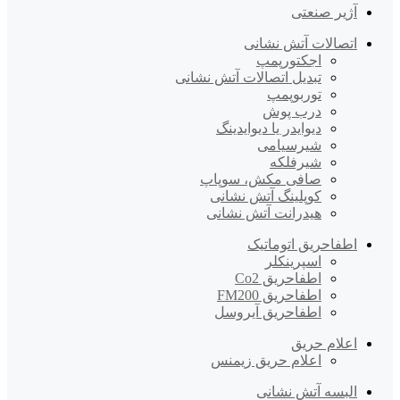
آژیر صنعتی
اتصالات آتش نشانی
اجکتورپمپ
تبدیل اتصالات آتش نشانی
توربوپمپ
درب پوش
دیوایدر یا دیوایدینگ
شیرسیامی
شیرفلکه
صافی مکش، سوپاپ
کوپلینگ آتش نشانی
هیدرانت آتش نشانی
اطفاحریق اتوماتیک
اسپرینکلر
اطفاحریق Co2
اطفاحریق FM200
اطفاحریق آیروسل
اعلام حریق
اعلام حریق زیمنس
البسه آتش نشانی