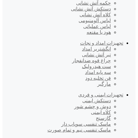
چکمه آتش نشانی
دستکش آتش نشانی
کلاه آتش نشانی
لباس آلومنیومی
لباس عملیاتی
هود یا مقنعه
تجهیزات امداد و نجات
انگشتربر امداد
تبر آتش نشانی
چراغ قوه ضدانفجار
ست هیدرولیک
سه پایه امداد
فن تخلیه دود
مارگیر
تجهیزات ایمنی و فردی
دستکش ایمنی
دوش و چشم شور
کلاه ایمنی
گازسنج
ماسک تنفسی سوپاپ دار
ماسک تنفسی نیم و تمام صورت