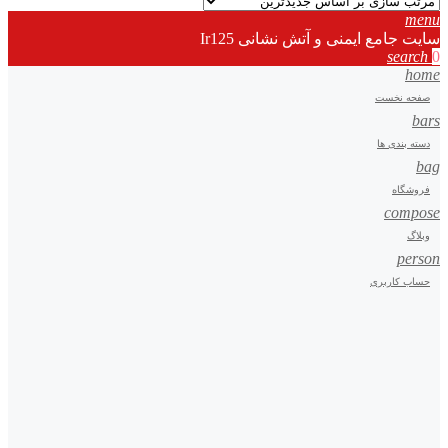
menu
سایت جامع ایمنی و آتش نشانی Ir125
search
0
home
صفحه نخست
bars
دسته بندی ها
bag
فروشگاه
compose
وبلاگ
person
حساب کاربری