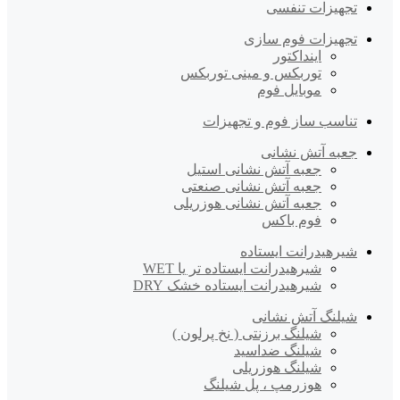
تجهیزات تنفسی
تجهیزات فوم سازی
اینداکتور
توربکس و مینی توربکس
موبایل فوم
تناسب ساز فوم و تجهیزات
جعبه آتش نشانی
جعبه آتش نشانی استیل
جعبه آتش نشانی صنعتی
جعبه آتش نشانی هوزریلی
فوم باکس
شیرهیدرانت ایستاده
شیرهیدرانت ایستاده تر یا WET
شیرهیدرانت ایستاده خشک DRY
شیلنگ آتش نشانی
شیلنگ برزنتی ( نخ پرلون )
شیلنگ ضداسید
شیلنگ هوزریلی
هوزرمپ ، پل شیلنگ