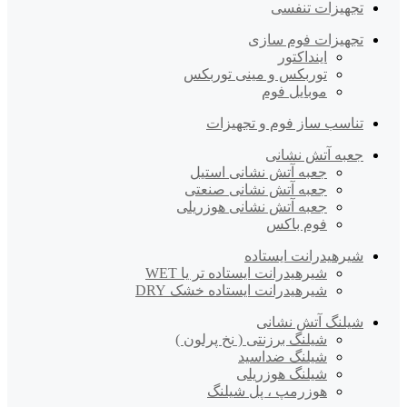
تجهیزات تنفسی
تجهیزات فوم سازی
اینداکتور
توربکس و مینی توربکس
موبایل فوم
تناسب ساز فوم و تجهیزات
جعبه آتش نشانی
جعبه آتش نشانی استیل
جعبه آتش نشانی صنعتی
جعبه آتش نشانی هوزریلی
فوم باکس
شیرهیدرانت ایستاده
شیرهیدرانت ایستاده تر یا WET
شیرهیدرانت ایستاده خشک DRY
شیلنگ آتش نشانی
شیلنگ برزنتی ( نخ پرلون )
شیلنگ ضداسید
شیلنگ هوزریلی
هوزرمپ ، پل شیلنگ