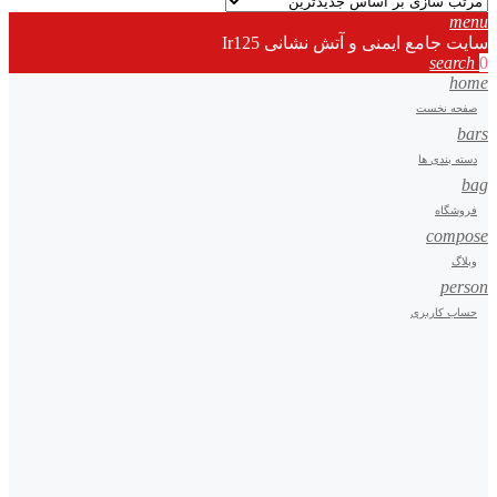
menu
سایت جامع ایمنی و آتش نشانی Ir125
search
0
home
صفحه نخست
bars
دسته بندی ها
bag
فروشگاه
compose
وبلاگ
person
حساب کاربری