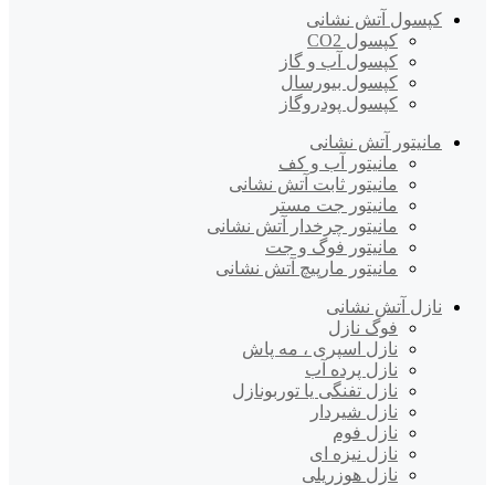
کپسول آتش نشانی
کپسول CO2
کپسول آب و گاز
کپسول بیورسال
کپسول پودروگاز
مانیتور آتش نشانی
مانیتور آب و کف
مانیتور ثابت آتش نشانی
مانیتور جت مستر
مانیتور چرخدار آتش نشانی
مانیتور فوگ و جت
مانیتور مارپیچ آتش نشانی
نازل آتش نشانی
فوگ نازل
نازل اسپری ، مه پاش
نازل پرده آب
نازل تفنگی یا توربونازل
نازل شیردار
نازل فوم
نازل نیزه ای
نازل هوزریلی