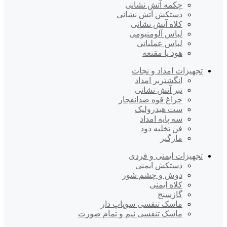
چکمه آتش نشانی
دستکش آتش نشانی
کلاه آتش نشانی
لباس آلومنیومی
لباس عملیاتی
هود یا مقنعه
تجهیزات امداد و نجات
انگشتربر امداد
تبر آتش نشانی
چراغ قوه ضدانفجار
ست هیدرولیک
سه پایه امداد
فن تخلیه دود
مارگیر
تجهیزات ایمنی و فردی
دستکش ایمنی
دوش و چشم شور
کلاه ایمنی
گازسنج
ماسک تنفسی سوپاپ دار
ماسک تنفسی نیم و تمام صورت