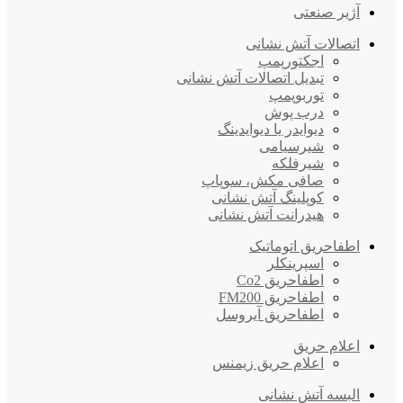
آژیر صنعتی
اتصالات آتش نشانی
اجکتورپمپ
تبدیل اتصالات آتش نشانی
توربوپمپ
درب پوش
دیوایدر یا دیوایدینگ
شیرسیامی
شیرفلکه
صافی مکش، سوپاپ
کوپلینگ آتش نشانی
هیدرانت آتش نشانی
اطفاحریق اتوماتیک
اسپرینکلر
اطفاحریق Co2
اطفاحریق FM200
اطفاحریق آیروسل
اعلام حریق
اعلام حریق زیمنس
البسه آتش نشانی