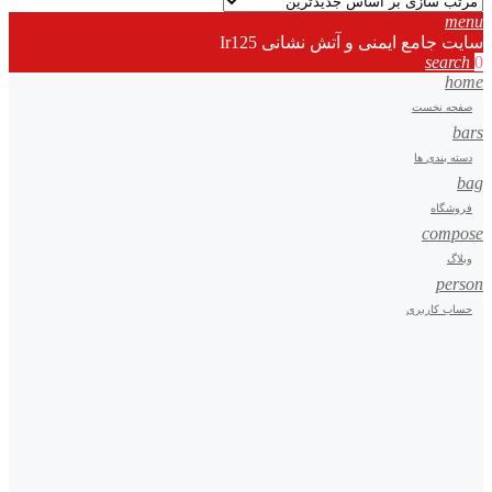
menu
سایت جامع ایمنی و آتش نشانی Ir125
search
0
home
صفحه نخست
bars
دسته بندی ها
bag
فروشگاه
compose
وبلاگ
person
حساب کاربری