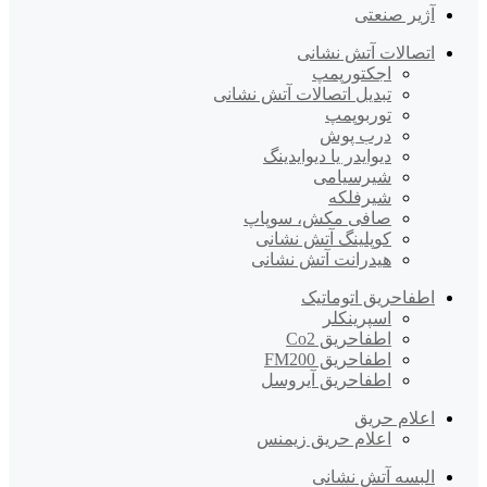
آژیر صنعتی
اتصالات آتش نشانی
اجکتورپمپ
تبدیل اتصالات آتش نشانی
توربوپمپ
درب پوش
دیوایدر یا دیوایدینگ
شیرسیامی
شیرفلکه
صافی مکش، سوپاپ
کوپلینگ آتش نشانی
هیدرانت آتش نشانی
اطفاحریق اتوماتیک
اسپرینکلر
اطفاحریق Co2
اطفاحریق FM200
اطفاحریق آیروسل
اعلام حریق
اعلام حریق زیمنس
البسه آتش نشانی