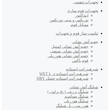
تجهیزات تنفسی
تجهیزات فوم سازی
اینداکتور
توربکس و مینی توربکس
موبایل فوم
تناسب ساز فوم و تجهیزات
جعبه آتش نشانی
جعبه آتش نشانی استیل
جعبه آتش نشانی صنعتی
جعبه آتش نشانی هوزریلی
فوم باکس
شیرهیدرانت ایستاده
شیرهیدرانت ایستاده تر یا WET
شیرهیدرانت ایستاده خشک DRY
شیلنگ آتش نشانی
شیلنگ برزنتی ( نخ پرلون )
شیلنگ ضداسید
شیلنگ هوزریلی
هوزرمپ ، پل شیلنگ