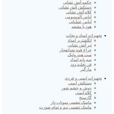
چکمه آتش نشانی
دستکش آتش نشانی
کلاه آتش نشانی
لباس آلومنیومی
لباس عملیاتی
هود یا مقنعه
تجهیزات امداد و نجات
انگشتربر امداد
تبر آتش نشانی
چراغ قوه ضدانفجار
ست هیدرولیک
سه پایه امداد
فن تخلیه دود
مارگیر
تجهیزات ایمنی و فردی
دستکش ایمنی
دوش و چشم شور
کلاه ایمنی
گازسنج
ماسک تنفسی سوپاپ دار
ماسک تنفسی نیم و تمام صورت