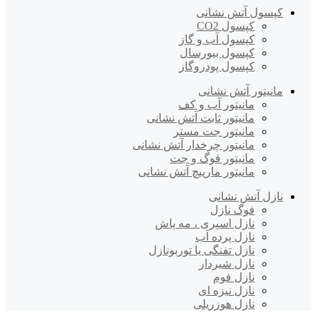
کپسول آتش نشانی
کپسول CO2
کپسول آب و گاز
کپسول بیورسال
کپسول پودروگاز
مانیتور آتش نشانی
مانیتور آب و کف
مانیتور ثابت آتش نشانی
مانیتور جت مستر
مانیتور چرخدار آتش نشانی
مانیتور فوگ و جت
مانیتور مارپیچ آتش نشانی
نازل آتش نشانی
فوگ نازل
نازل اسپری ، مه پاش
نازل پرده آب
نازل تفنگی یا توربونازل
نازل شیردار
نازل فوم
نازل نیزه ای
نازل هوزریلی