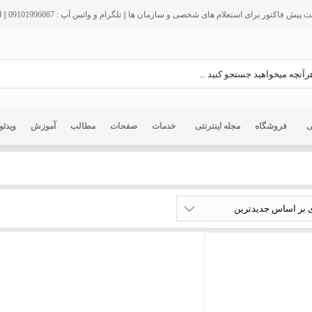
فاکتور برای استعلام های شخصی و سازمان ها || تلگرام و واتس آپ : 09101996087 || ایمیل : info@ir125.org
ی
فروشگاه
مجله اینترنتی
خدمات
صفحات
مطالب
آموزش
ویدئو