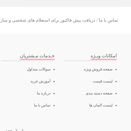
تماس با ما / دریافت پیش فاکتور برای استعلام های شخصی و سازما
امکانات ویـژه
خـدمات مـشتریان
صفحه فروش ویژه
سوالات متداول
لیست قیمت
آموزش خرید
صفحه دسته بندی
درباره ما
لیست المان ها
تماس با ما