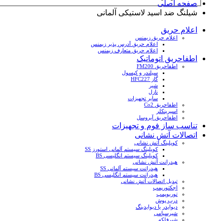
صفحه اصلی
شیلنگ ضد اسید لاستیکی آلمانی
اعلام حریق
اعلام حریق زیمنس
اعلام حریق آدرس پذیر زیمنس
اعلام حریق متعارف زیمنس
اطفاحریق اتوماتیک
اطفاحریق FM200
سیلندر و کپسول
گاز HFC227
شیر
نازل
سایر تجهیزات
اطفاحریق Co2
اسپرینکلر
اطفاحریق آیروسل
تناسب ساز فوم و تجهیزات
اتصالات آتش نشانی
کوپلینگ آتش نشانی
کوپلینگ سیستم آلمانی استورز SS
کوپلینگ سیستم انگلیسی BS
هیدرانت آتش نشانی
هیدرانت سیستم آلمانی SS
هیدرانت سیستم انگلیسی BS
تبدیل اتصالات آتش نشانی
اجکتورپمپ
توربوپمپ
درب پوش
دیوایدر یا دیوایدینگ
شیرسیامی
شیرفلکه