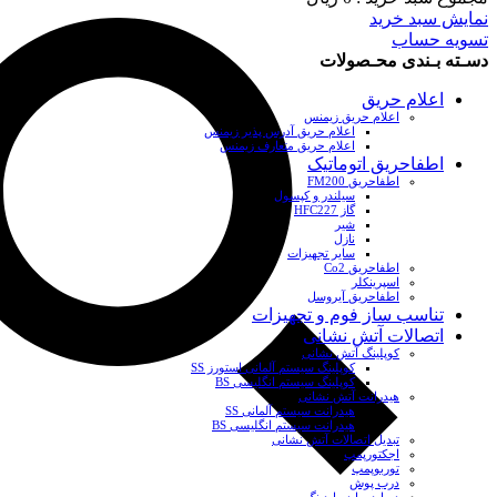
نمایش سبد خرید
تسویه حساب
دسـته بـندی محـصولات
اعلام حریق
اعلام حریق زیمنس
اعلام حریق آدرس پذیر زیمنس
اعلام حریق متعارف زیمنس
اطفاحریق اتوماتیک
اطفاحریق FM200
سیلندر و کپسول
گاز HFC227
شیر
نازل
سایر تجهیزات
اطفاحریق Co2
اسپرینکلر
اطفاحریق آیروسل
تناسب ساز فوم و تجهیزات
اتصالات آتش نشانی
کوپلینگ آتش نشانی
کوپلینگ سیستم آلمانی استورز SS
کوپلینگ سیستم انگلیسی BS
هیدرانت آتش نشانی
هیدرانت سیستم آلمانی SS
هیدرانت سیستم انگلیسی BS
تبدیل اتصالات آتش نشانی
اجکتورپمپ
توربوپمپ
درب پوش