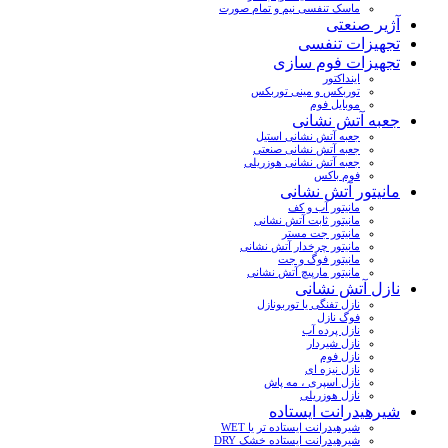
ماسک تنفسی نیم و تمام صورت
آژیر صنعتی
تجهیزات تنفسی
تجهیزات فوم سازی
اینداکتور
توربکس و مینی توربکس
موبایل فوم
جعبه آتش نشانی
جعبه آتش نشانی استیل
جعبه آتش نشانی صنعتی
جعبه آتش نشانی هوزریلی
فوم باکس
مانیتور آتش نشانی
مانیتور آب و کف
مانیتور ثابت آتش نشانی
مانیتور جت مستر
مانیتور چرخدار آتش نشانی
مانیتور فوگ و جت
مانیتور مارپیچ آتش نشانی
نازل آتش نشانی
نازل تفنگی یا توربونازل
فوگ نازل
نازل پرده آب
نازل شیردار
نازل فوم
نازل نیزه ای
نازل اسپری ، مه پاش
نازل هوزریلی
شیرهیدرانت ایستاده
شیرهیدرانت ایستاده تر یا WET
شیرهیدرانت ایستاده خشک DRY