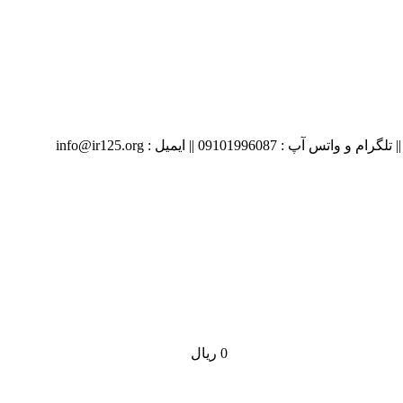
09 || ایمیل : info@ir125.org
0
ریال