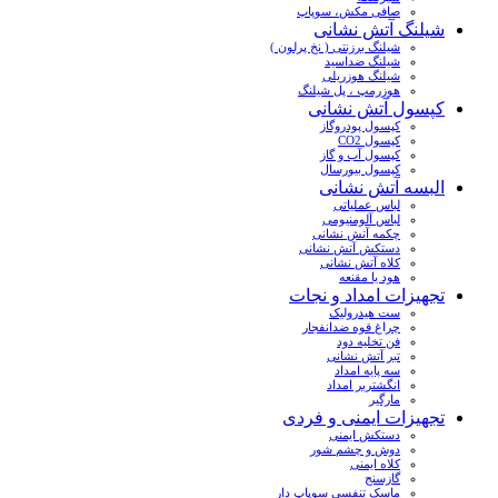
صافی مکش، سوپاپ
شیلنگ آتش نشانی
شیلنگ برزنتی ( نخ پرلون )
شیلنگ ضداسید
شیلنگ هوزریلی
هوزرمپ ، پل شیلنگ
کپسول آتش نشانی
کپسول پودروگاز
کپسول CO2
کپسول آب و گاز
کپسول بیورسال
البسه آتش نشانی
لباس عملیاتی
لباس آلومنیومی
چکمه آتش نشانی
دستکش آتش نشانی
کلاه آتش نشانی
هود یا مقنعه
تجهیزات امداد و نجات
ست هیدرولیک
چراغ قوه ضدانفجار
فن تخلیه دود
تبر آتش نشانی
سه پایه امداد
انگشتربر امداد
مارگیر
تجهیزات ایمنی و فردی
دستکش ایمنی
دوش و چشم شور
کلاه ایمنی
گازسنج
ماسک تنفسی سوپاپ دار