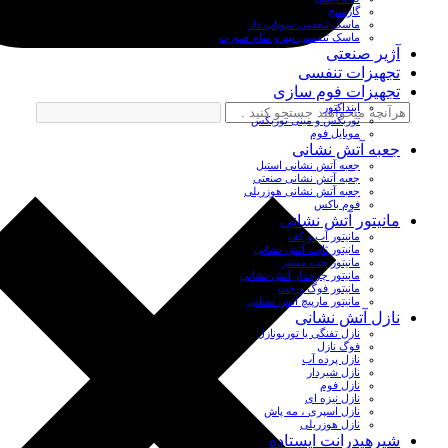
گازسنج
ماسک تنفسی سوپاپ دار
ماسک تنفسی نیم و تمام صورت
آژیر صنعتی
تجهیزات تنفسی
تجهیزات فوم سازی
اینداکتور
توربکس و مینی توربکس
موبایل فوم
جعبه آتش نشانی
جعبه آتش نشانی استیل
جعبه آتش نشانی صنعتی
جعبه آتش نشانی هوزریلی
فوم باکس
مانیتور آتش نشانی
مانیتور آب و کف
مانیتور ثابت آتش نشانی
مانیتور جت مستر
مانیتور چرخدار آتش نشانی
مانیتور فوگ و جت
مانیتور مارپیچ آتش نشانی
نازل آتش نشانی
نازل تفنگی یا توربونازل
فوگ نازل
نازل پرده آب
نازل شیردار
نازل فوم
نازل نیزه ای
نازل اسپری ، مه پاش
نازل هوزریلی
شیرهیدرانت ایستاده