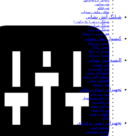
دیوایدر یا دیوایدینگ
شیرسیامی
شیرفلکه
صافی مکش، سوپاپ
شیلنگ آتش نشانی
شیلنگ برزنتی ( نخ پرلون )
شیلنگ ضداسید
شیلنگ هوزریلی
هوزرمپ ، پل شیلنگ
کپسول آتش نشانی
کپسول پودروگاز
کپسول CO2
کپسول آب و گاز
کپسول بیورسال
البسه آتش نشانی
لباس عملیاتی
لباس آلومنیومی
چکمه آتش نشانی
دستکش آتش نشانی
کلاه آتش نشانی
هود یا مقنعه
تجهیزات امداد و نجات
ست هیدرولیک
چراغ قوه ضدانفجار
فن تخلیه دود
تبر آتش نشانی
سه پایه امداد
انگشتربر امداد
مارگیر
تجهیزات ایمنی و فردی
دستکش ایمنی
دوش و چشم شور
کلاه ایمنی