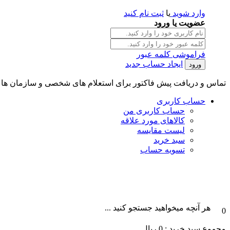
وارد شوید
یا
ثبت نام کنید
عضویت یا ورود
فراموشی کلمه عبور
ایجاد حساب جدید
تماس و دریافت پیش فاکتور برای استعلام های شخصی و سازمان ها || تلگرام و واتس آپ : 101996087
حساب کاربری
حساب کاربری من
کالاهای مورد علاقه
لیست مقایسه
سبد خرید
تسویه حساب
هر آنچه میخواهید جستجو کنید ...
0
مجموع سبد خرید :
0
ریال