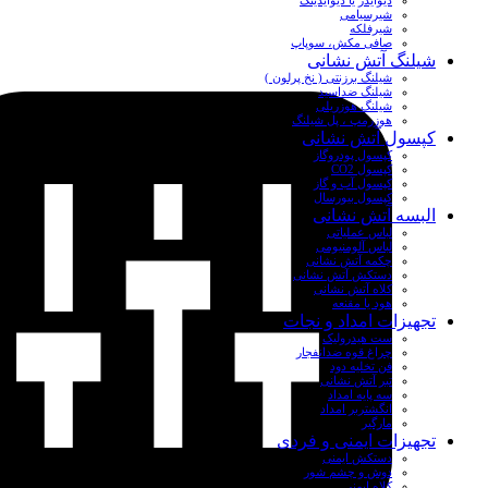
دیوایدر یا دیوایدینگ
شیرسیامی
شیرفلکه
صافی مکش، سوپاپ
شیلنگ آتش نشانی
شیلنگ برزنتی ( نخ پرلون )
شیلنگ ضداسید
شیلنگ هوزریلی
هوزرمپ ، پل شیلنگ
کپسول آتش نشانی
کپسول پودروگاز
کپسول CO2
کپسول آب و گاز
کپسول بیورسال
البسه آتش نشانی
لباس عملیاتی
لباس آلومنیومی
چکمه آتش نشانی
دستکش آتش نشانی
کلاه آتش نشانی
هود یا مقنعه
تجهیزات امداد و نجات
ست هیدرولیک
چراغ قوه ضدانفجار
فن تخلیه دود
تبر آتش نشانی
سه پایه امداد
انگشتربر امداد
مارگیر
تجهیزات ایمنی و فردی
دستکش ایمنی
دوش و چشم شور
کلاه ایمنی