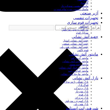
گازسنج
ماسک تنفسی سوپاپ دار
ماسک تنفسی نیم و تمام صورت
آژیر صنعتی
تجهیزات تنفسی
تجهیزات فوم سازی
اینداکتور
توربکس و مینی توربکس
موبایل فوم
جعبه آتش نشانی
جعبه آتش نشانی استیل
جعبه آتش نشانی صنعتی
جعبه آتش نشانی هوزریلی
فوم باکس
مانیتور آتش نشانی
مانیتور آب و کف
مانیتور ثابت آتش نشانی
مانیتور جت مستر
مانیتور چرخدار آتش نشانی
مانیتور فوگ و جت
مانیتور مارپیچ آتش نشانی
نازل آتش نشانی
نازل تفنگی یا توربونازل
فوگ نازل
نازل پرده آب
نازل شیردار
نازل فوم
نازل نیزه ای
نازل اسپری ، مه پاش
نازل هوزریلی
شیرهیدرانت ایستاده