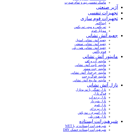
ماسک تنفسی نیم و تمام صورت
آژیر صنعتی
تجهیزات تنفسی
تجهیزات فوم سازی
اینداکتور
توربکس و مینی توربکس
موبایل فوم
جعبه آتش نشانی
جعبه آتش نشانی استیل
جعبه آتش نشانی صنعتی
جعبه آتش نشانی هوزریلی
فوم باکس
مانیتور آتش نشانی
مانیتور آب و کف
مانیتور ثابت آتش نشانی
مانیتور جت مستر
مانیتور چرخدار آتش نشانی
مانیتور فوگ و جت
مانیتور مارپیچ آتش نشانی
نازل آتش نشانی
نازل تفنگی یا توربونازل
فوگ نازل
نازل پرده آب
نازل شیردار
نازل فوم
نازل نیزه ای
نازل اسپری ، مه پاش
نازل هوزریلی
شیرهیدرانت ایستاده
شیرهیدرانت ایستاده تر یا WET
شیرهیدرانت ایستاده خشک DRY