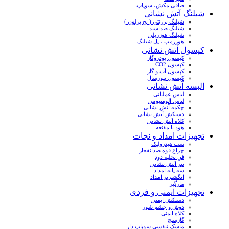
صافی مکش، سوپاپ
شیلنگ آتش نشانی
شیلنگ برزنتی ( نخ پرلون )
شیلنگ ضداسید
شیلنگ هوزریلی
هوزرمپ ، پل شیلنگ
کپسول آتش نشانی
کپسول پودروگاز
کپسول CO2
کپسول آب و گاز
کپسول بیورسال
البسه آتش نشانی
لباس عملیاتی
لباس آلومنیومی
چکمه آتش نشانی
دستکش آتش نشانی
کلاه آتش نشانی
هود یا مقنعه
تجهیزات امداد و نجات
ست هیدرولیک
چراغ قوه ضدانفجار
فن تخلیه دود
تبر آتش نشانی
سه پایه امداد
انگشتربر امداد
مارگیر
تجهیزات ایمنی و فردی
دستکش ایمنی
دوش و چشم شور
کلاه ایمنی
گازسنج
ماسک تنفسی سوپاپ دار