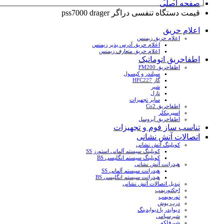
صفحه اصلی
قیمت دستگاه تنفسی دراگر pss7000 drager
اعلام حریق
اعلام حریق زیمنس
اعلام حریق آدرس پذیر زیمنس
اعلام حریق متعارف زیمنس
اطفاحریق اتوماتیک
اطفاحریق FM200
سیلندر و کپسول
گاز HFC227
شیر
نازل
سایر تجهیزات
اطفاحریق Co2
اسپرینکلر
اطفاحریق آیروسل
تناسب ساز فوم و تجهیزات
اتصالات آتش نشانی
کوپلینگ آتش نشانی
کوپلینگ سیستم آلمانی استورز SS
کوپلینگ سیستم انگلیسی BS
هیدرانت آتش نشانی
هیدرانت سیستم آلمانی SS
هیدرانت سیستم انگلیسی BS
تبدیل اتصالات آتش نشانی
اجکتورپمپ
توربوپمپ
درب پوش
دیوایدر یا دیوایدینگ
شیرسیامی
شیرفلکه