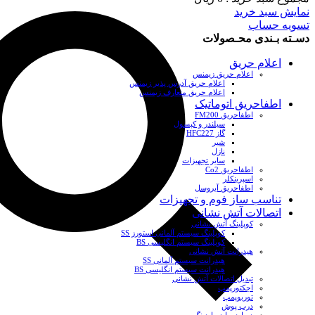
نمایش سبد خرید
تسویه حساب
دسـته بـندی محـصولات
اعلام حریق
اعلام حریق زیمنس
اعلام حریق آدرس پذیر زیمنس
اعلام حریق متعارف زیمنس
اطفاحریق اتوماتیک
اطفاحریق FM200
سیلندر و کپسول
گاز HFC227
شیر
نازل
سایر تجهیزات
اطفاحریق Co2
اسپرینکلر
اطفاحریق آیروسل
تناسب ساز فوم و تجهیزات
اتصالات آتش نشانی
کوپلینگ آتش نشانی
کوپلینگ سیستم آلمانی استورز SS
کوپلینگ سیستم انگلیسی BS
هیدرانت آتش نشانی
هیدرانت سیستم آلمانی SS
هیدرانت سیستم انگلیسی BS
تبدیل اتصالات آتش نشانی
اجکتورپمپ
توربوپمپ
درب پوش