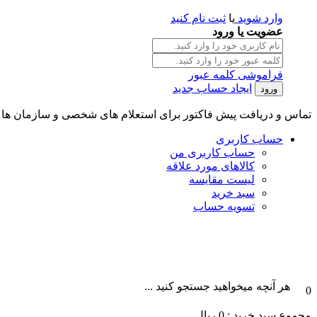
وارد شوید
یا
ثبت نام کنید
عضویت یا ورود
فراموشی کلمه عبور
ایجاد حساب جدید
تماس و دریافت پیش فاکتور برای استعلام های شخصی و سازمان ها || تلگرام و واتس آپ : 101996087
حساب کاربری
حساب کاربری من
کالاهای مورد علاقه
لیست مقایسه
سبد خرید
تسویه حساب
هر آنچه میخواهید جستجو کنید ...
0
مجموع سبد خرید :
0
ریال