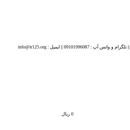
09 || ایمیل : info@ir125.org
0
ریال