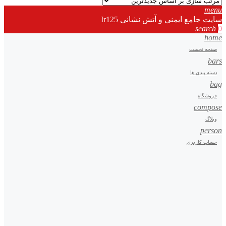
menu
سایت جامع ایمنی و آتش نشانی Ir125
search
0
home
صفحه نخست
bars
دسته بندی ها
bag
فروشگاه
compose
وبلاگ
person
حساب کاربری