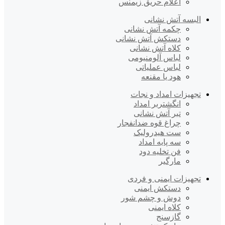
اعلام حریق زیمنس
البسه آتش نشانی
چکمه آتش نشانی
دستکش آتش نشانی
کلاه آتش نشانی
لباس آلومنیومی
لباس عملیاتی
هود یا مقنعه
تجهیزات امداد و نجات
انگشتربر امداد
تبر آتش نشانی
چراغ قوه ضدانفجار
ست هیدرولیک
سه پایه امداد
فن تخلیه دود
مارگیر
تجهیزات ایمنی و فردی
دستکش ایمنی
دوش و چشم شور
کلاه ایمنی
گازسنج