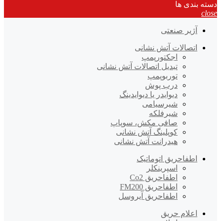
دسته بندی ها
close
آژیر صنعتی
اتصالات آتش نشانی
اجکتورپمپ
تبدیل اتصالات آتش نشانی
توربوپمپ
درب پوش
دیوایدر یا دیوایدینگ
شیرسیامی
شیرفلکه
صافی مکش، سوپاپ
کوپلینگ آتش نشانی
هیدرانت آتش نشانی
اطفاحریق اتوماتیک
اسپرینکلر
اطفاحریق Co2
اطفاحریق FM200
اطفاحریق آیروسل
اعلام حریق