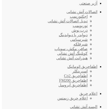
آژیر صنعتی
اتصالات آتش نشانی
اجکتورپمپ
تبدیل اتصالات آتش نشانی
توربوپمپ
درب پوش
دیوایدر یا دیوایدینگ
شیرسیامی
شیرفلکه
صافی مکش، سوپاپ
کوپلینگ آتش نشانی
هیدرانت آتش نشانی
اطفاحریق اتوماتیک
اسپرینکلر
اطفاحریق Co2
اطفاحریق FM200
اطفاحریق آیروسل
اعلام حریق
اعلام حریق زیمنس
البسه آتش نشانی