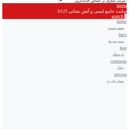
menu
سایت جامع ایمنی و آتش نشانی Ir125
search
0
home
صفحه نخست
bars
دسته بندی ها
bag
فروشگاه
compose
وبلاگ
person
حساب کاربری