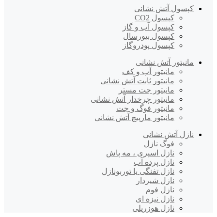
کپسول آتش نشانی
کپسول CO2
کپسول آب و گاز
کپسول بیورسال
کپسول پودروگاز
مانیتور آتش نشانی
مانیتور آب و کف
مانیتور ثابت آتش نشانی
مانیتور جت مستر
مانیتور چرخدار آتش نشانی
مانیتور فوگ و جت
مانیتور مارپیچ آتش نشانی
نازل آتش نشانی
فوگ نازل
نازل اسپری ، مه پاش
نازل پرده آب
نازل تفنگی یا توربونازل
نازل شیردار
نازل فوم
نازل نیزه ای
نازل هوزریلی