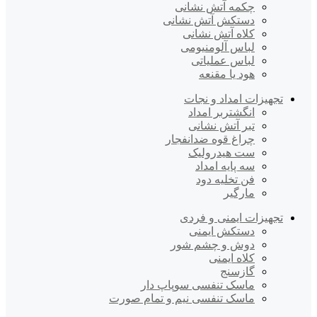
چکمه آتش نشانی
دستکش آتش نشانی
کلاه آتش نشانی
لباس آلومنیومی
لباس عملیاتی
هود یا مقنعه
تجهیزات امداد و نجات
انگشتربر امداد
تبر آتش نشانی
چراغ قوه ضدانفجار
ست هیدرولیک
سه پایه امداد
فن تخلیه دود
مارگیر
تجهیزات ایمنی و فردی
دستکش ایمنی
دوش و چشم شور
کلاه ایمنی
گازسنج
ماسک تنفسی سوپاپ دار
ماسک تنفسی نیم و تمام صورت