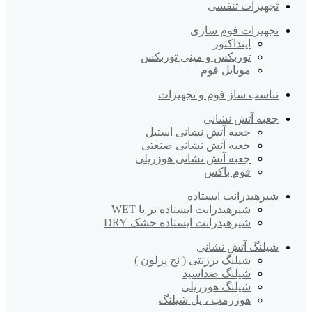
تجهیزات تنفسی
تجهیزات فوم سازی
اینداکتور
توربکس و مینی توربکس
موبایل فوم
تناسب ساز فوم و تجهیزات
جعبه آتش نشانی
جعبه آتش نشانی استیل
جعبه آتش نشانی صنعتی
جعبه آتش نشانی هوزریلی
فوم باکس
شیرهیدرانت ایستاده
شیرهیدرانت ایستاده تر یا WET
شیرهیدرانت ایستاده خشک DRY
شیلنگ آتش نشانی
شیلنگ برزنتی ( نخ پرلون )
شیلنگ ضداسید
شیلنگ هوزریلی
هوزرمپ ، پل شیلنگ