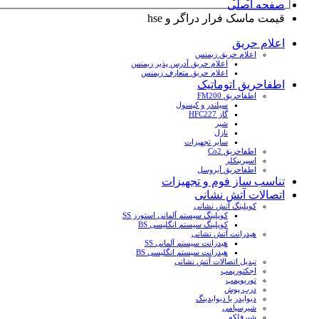
صفحه اصلی
قیمت ماسک فرار دراگر و hse
اعلام حریق
اعلام حریق زیمنس
اعلام حریق آدرس پذیر زیمنس
اعلام حریق متعارف زیمنس
اطفاحریق اتوماتیک
اطفاحریق FM200
سیلندر و کپسول
گاز HFC227
شیر
نازل
سایر تجهیزات
اطفاحریق Co2
اسپرینکلر
اطفاحریق آیروسل
تناسب ساز فوم و تجهیزات
اتصالات آتش نشانی
کوپلینگ آتش نشانی
کوپلینگ سیستم آلمانی استورز SS
کوپلینگ سیستم انگلیسی BS
هیدرانت آتش نشانی
هیدرانت سیستم آلمانی SS
هیدرانت سیستم انگلیسی BS
تبدیل اتصالات آتش نشانی
اجکتورپمپ
توربوپمپ
درب پوش
دیوایدر یا دیوایدینگ
شیرسیامی
شیرفلکه