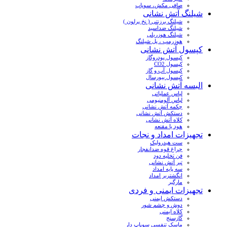
صافی مکش، سوپاپ
شیلنگ آتش نشانی
شیلنگ برزنتی ( نخ پرلون )
شیلنگ ضداسید
شیلنگ هوزریلی
هوزرمپ ، پل شیلنگ
کپسول آتش نشانی
کپسول پودروگاز
کپسول CO2
کپسول آب و گاز
کپسول بیورسال
البسه آتش نشانی
لباس عملیاتی
لباس آلومنیومی
چکمه آتش نشانی
دستکش آتش نشانی
کلاه آتش نشانی
هود یا مقنعه
تجهیزات امداد و نجات
ست هیدرولیک
چراغ قوه ضدانفجار
فن تخلیه دود
تبر آتش نشانی
سه پایه امداد
انگشتربر امداد
مارگیر
تجهیزات ایمنی و فردی
دستکش ایمنی
دوش و چشم شور
کلاه ایمنی
گازسنج
ماسک تنفسی سوپاپ دار