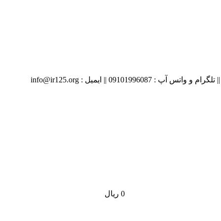
09 || ایمیل : info@ir125.org
0
ریال