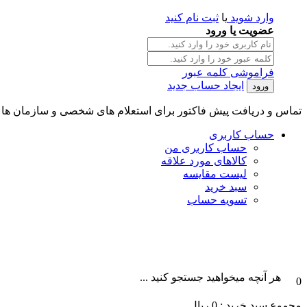
وارد شوید
یا
ثبت نام کنید
عضویت یا ورود
فراموشی کلمه عبور
ایجاد حساب جدید
تماس و دریافت پیش فاکتور برای استعلام های شخصی و سازمان ها || تلگرام و واتس آپ : 101996087
حساب کاربری
حساب کاربری من
کالاهای مورد علاقه
لیست مقایسه
سبد خرید
تسویه حساب
هر آنچه میخواهید جستجو کنید ...
0
مجموع سبد خرید :
0
ریال