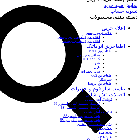
نمایش سبد خرید
تسویه حساب
دسـته بـندی محـصولات
اعلام حریق
اعلام حریق زیمنس
اعلام حریق آدرس پذیر زیمنس
اعلام حریق متعارف زیمنس
اطفاحریق اتوماتیک
اطفاحریق FM200
سیلندر و کپسول
گاز HFC227
شیر
نازل
سایر تجهیزات
اطفاحریق Co2
اسپرینکلر
اطفاحریق آیروسل
تناسب ساز فوم و تجهیزات
اتصالات آتش نشانی
کوپلینگ آتش نشانی
کوپلینگ سیستم آلمانی استورز SS
کوپلینگ سیستم انگلیسی BS
هیدرانت آتش نشانی
هیدرانت سیستم آلمانی SS
هیدرانت سیستم انگلیسی BS
تبدیل اتصالات آتش نشانی
اجکتورپمپ
توربوپمپ
درب پوش