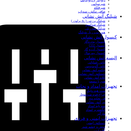
دیوایدر یا دیوایدینگ
شیرسیامی
شیرفلکه
صافی مکش، سوپاپ
شیلنگ آتش نشانی
شیلنگ برزنتی ( نخ پرلون )
شیلنگ ضداسید
شیلنگ هوزریلی
هوزرمپ ، پل شیلنگ
کپسول آتش نشانی
کپسول پودروگاز
کپسول CO2
کپسول آب و گاز
کپسول بیورسال
البسه آتش نشانی
لباس عملیاتی
لباس آلومنیومی
چکمه آتش نشانی
دستکش آتش نشانی
کلاه آتش نشانی
هود یا مقنعه
تجهیزات امداد و نجات
ست هیدرولیک
چراغ قوه ضدانفجار
فن تخلیه دود
تبر آتش نشانی
سه پایه امداد
انگشتربر امداد
مارگیر
تجهیزات ایمنی و فردی
دستکش ایمنی
دوش و چشم شور
کلاه ایمنی