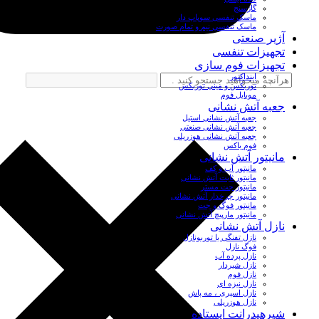
گازسنج
ماسک تنفسی سوپاپ دار
ماسک تنفسی نیم و تمام صورت
آژیر صنعتی
تجهیزات تنفسی
تجهیزات فوم سازی
اینداکتور
توربکس و مینی توربکس
موبایل فوم
جعبه آتش نشانی
جعبه آتش نشانی استیل
جعبه آتش نشانی صنعتی
جعبه آتش نشانی هوزریلی
فوم باکس
مانیتور آتش نشانی
مانیتور آب و کف
مانیتور ثابت آتش نشانی
مانیتور جت مستر
مانیتور چرخدار آتش نشانی
مانیتور فوگ و جت
مانیتور مارپیچ آتش نشانی
نازل آتش نشانی
نازل تفنگی یا توربونازل
فوگ نازل
نازل پرده آب
نازل شیردار
نازل فوم
نازل نیزه ای
نازل اسپری ، مه پاش
نازل هوزریلی
شیرهیدرانت ایستاده