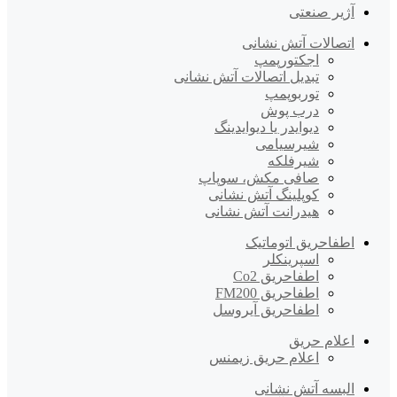
آژیر صنعتی
اتصالات آتش نشانی
اجکتورپمپ
تبدیل اتصالات آتش نشانی
توربوپمپ
درب پوش
دیوایدر یا دیوایدینگ
شیرسیامی
شیرفلکه
صافی مکش، سوپاپ
کوپلینگ آتش نشانی
هیدرانت آتش نشانی
اطفاحریق اتوماتیک
اسپرینکلر
اطفاحریق Co2
اطفاحریق FM200
اطفاحریق آیروسل
اعلام حریق
اعلام حریق زیمنس
البسه آتش نشانی