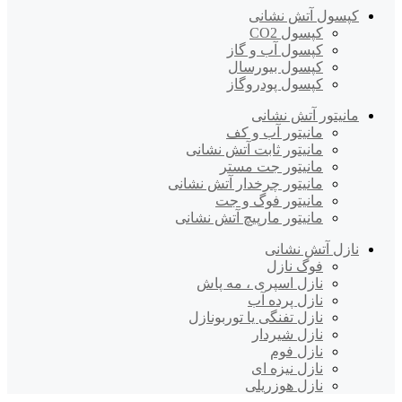
کپسول آتش نشانی
کپسول CO2
کپسول آب و گاز
کپسول بیورسال
کپسول پودروگاز
مانیتور آتش نشانی
مانیتور آب و کف
مانیتور ثابت آتش نشانی
مانیتور جت مستر
مانیتور چرخدار آتش نشانی
مانیتور فوگ و جت
مانیتور مارپیچ آتش نشانی
نازل آتش نشانی
فوگ نازل
نازل اسپری ، مه پاش
نازل پرده آب
نازل تفنگی یا توربونازل
نازل شیردار
نازل فوم
نازل نیزه ای
نازل هوزریلی