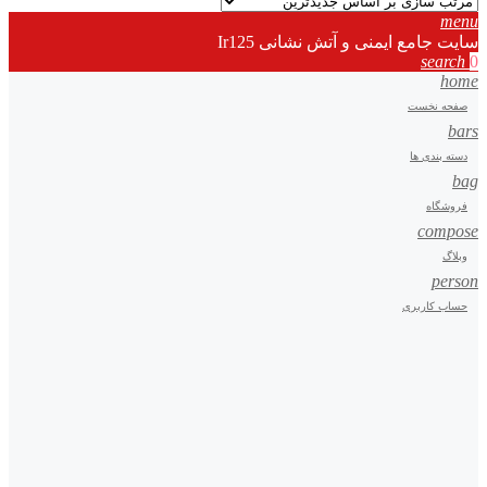
menu
سایت جامع ایمنی و آتش نشانی Ir125
search
0
home
صفحه نخست
bars
دسته بندی ها
bag
فروشگاه
compose
وبلاگ
person
حساب کاربری