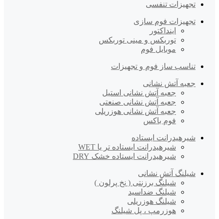
تجهیزات تنفسی
تجهیزات فوم سازی
اینداکتور
توربکس و مینی توربکس
موبایل فوم
تناسب ساز فوم و تجهیزات
جعبه آتش نشانی
جعبه آتش نشانی استیل
جعبه آتش نشانی صنعتی
جعبه آتش نشانی هوزریلی
فوم باکس
شیرهیدرانت ایستاده
شیرهیدرانت ایستاده تر یا WET
شیرهیدرانت ایستاده خشک DRY
شیلنگ آتش نشانی
شیلنگ برزنتی ( نخ پرلون )
شیلنگ ضداسید
شیلنگ هوزریلی
هوزرمپ ، پل شیلنگ