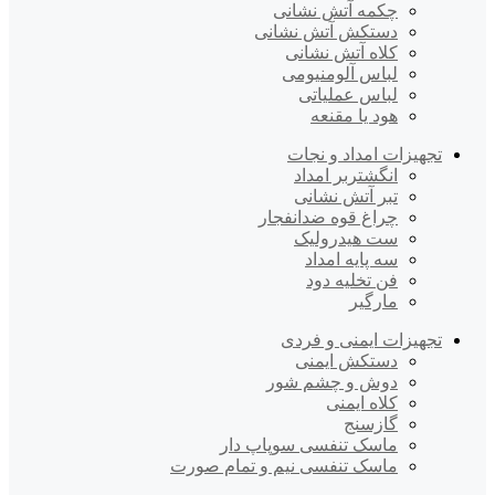
چکمه آتش نشانی
دستکش آتش نشانی
کلاه آتش نشانی
لباس آلومنیومی
لباس عملیاتی
هود یا مقنعه
تجهیزات امداد و نجات
انگشتربر امداد
تبر آتش نشانی
چراغ قوه ضدانفجار
ست هیدرولیک
سه پایه امداد
فن تخلیه دود
مارگیر
تجهیزات ایمنی و فردی
دستکش ایمنی
دوش و چشم شور
کلاه ایمنی
گازسنج
ماسک تنفسی سوپاپ دار
ماسک تنفسی نیم و تمام صورت