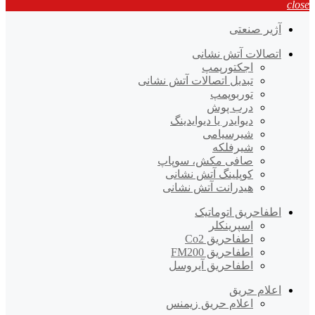
close
آژیر صنعتی
اتصالات آتش نشانی
اجکتورپمپ
تبدیل اتصالات آتش نشانی
توربوپمپ
درب پوش
دیوایدر یا دیوایدینگ
شیرسیامی
شیرفلکه
صافی مکش، سوپاپ
کوپلینگ آتش نشانی
هیدرانت آتش نشانی
اطفاحریق اتوماتیک
اسپرینکلر
اطفاحریق Co2
اطفاحریق FM200
اطفاحریق آیروسل
اعلام حریق
اعلام حریق زیمنس