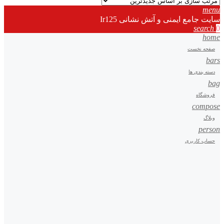
menu
سایت جامع ایمنی و آتش نشانی Ir125
search
0
home
صفحه نخست
bars
دسته بندی ها
bag
فروشگاه
compose
وبلاگ
person
حساب کاربری