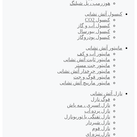
هوزرمپ ، پل شیلنگ
کپسول آتش نشانی
کپسول CO2
کپسول آب و گاز
کپسول بیورسال
کپسول پودروگاز
مانیتور آتش نشانی
مانیتور آب و کف
مانیتور ثابت آتش نشانی
مانیتور جت مستر
مانیتور چرخدار آتش نشانی
مانیتور فوگ و جت
مانیتور مارپیچ آتش نشانی
نازل آتش نشانی
فوگ نازل
نازل اسپری ، مه پاش
نازل پرده آب
نازل تفنگی یا توربونازل
نازل شیردار
نازل فوم
نازل نیزه ای