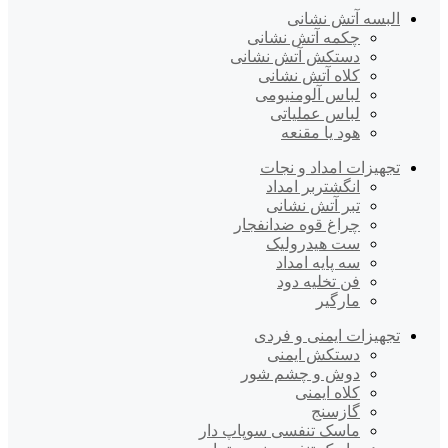
البسه آتش نشانی
چکمه آتش نشانی
دستکش آتش نشانی
کلاه آتش نشانی
لباس آلومنیومی
لباس عملیاتی
هود یا مقنعه
تجهیزات امداد و نجات
انگشتربر امداد
تبر آتش نشانی
چراغ قوه ضدانفجار
ست هیدرولیک
سه پایه امداد
فن تخلیه دود
مارگیر
تجهیزات ایمنی و فردی
دستکش ایمنی
دوش و چشم شور
کلاه ایمنی
گازسنج
ماسک تنفسی سوپاپ دار