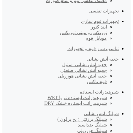
ماسک تنفسی نیم و تمام صورت
تجهیزات تنفسی
تجهیزات فوم سازی
اینداکتور
توربکس و مینی توربکس
موبایل فوم
تناسب ساز فوم و تجهیزات
جعبه آتش نشانی
جعبه آتش نشانی استیل
جعبه آتش نشانی صنعتی
جعبه آتش نشانی هوزریلی
فوم باکس
شیرهیدرانت ایستاده
شیرهیدرانت ایستاده تر یا WET
شیرهیدرانت ایستاده خشک DRY
شیلنگ آتش نشانی
شیلنگ برزنتی ( نخ پرلون )
شیلنگ ضداسید
شیلنگ هوزریلی