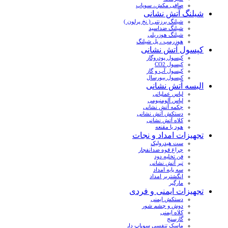
صافی مکش، سوپاپ
شیلنگ آتش نشانی
شیلنگ برزنتی ( نخ پرلون )
شیلنگ ضداسید
شیلنگ هوزریلی
هوزرمپ ، پل شیلنگ
کپسول آتش نشانی
کپسول پودروگاز
کپسول CO2
کپسول آب و گاز
کپسول بیورسال
البسه آتش نشانی
لباس عملیاتی
لباس آلومنیومی
چکمه آتش نشانی
دستکش آتش نشانی
کلاه آتش نشانی
هود یا مقنعه
تجهیزات امداد و نجات
ست هیدرولیک
چراغ قوه ضدانفجار
فن تخلیه دود
تبر آتش نشانی
سه پایه امداد
انگشتربر امداد
مارگیر
تجهیزات ایمنی و فردی
دستکش ایمنی
دوش و چشم شور
کلاه ایمنی
گازسنج
ماسک تنفسی سوپاپ دار