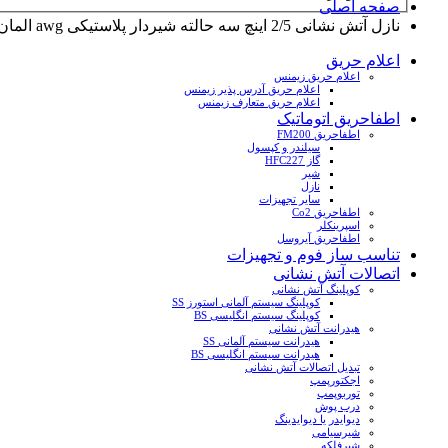
صفحه اصلی
نازل آتش نشانی 2/5 اینچ سه حالته شیردار پلاستیکی awg المان
اعلام حریق
اعلام حریق زیمنس
اعلام حریق آدرس پذیر زیمنس
اعلام حریق متعارف زیمنس
اطفاحریق اتوماتیک
اطفاحریق FM200
سیلندر و کپسول
گاز HFC227
شیر
نازل
سایر تجهیزات
اطفاحریق Co2
اسپرینکلر
اطفاحریق آیروسل
تناسب ساز فوم و تجهیزات
اتصالات آتش نشانی
کوپلینگ آتش نشانی
کوپلینگ سیستم آلمانی استورز SS
کوپلینگ سیستم انگلیسی BS
هیدرانت آتش نشانی
هیدرانت سیستم آلمانی SS
هیدرانت سیستم انگلیسی BS
تبدیل اتصالات آتش نشانی
اجکتورپمپ
توربوپمپ
درب پوش
دیوایدر یا دیوایدینگ
شیرسیامی
شیرفلکه