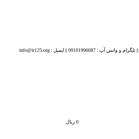
09 || ایمیل : info@ir125.org
0
ریال