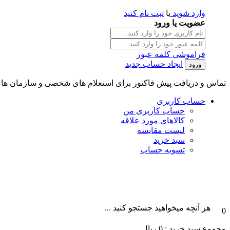
وارد شوید
یا
ثبت نام کنید
عضویت یا ورود
فراموشی کلمه عبور
ایجاد حساب جدید
تماس و دریافت پیش فاکتور برای استعلام های شخصی و سازمان ها || تلگرام و واتس آپ : 101996087
حساب کاربری
حساب کاربری من
کالاهای مورد علاقه
لیست مقایسه
سبد خرید
تسویه حساب
هر آنچه میخواهید جستجو کنید ...
0
مجموع سبد خرید :
0
ریال