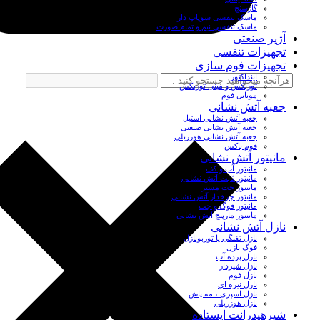
گازسنج
ماسک تنفسی سوپاپ دار
ماسک تنفسی نیم و تمام صورت
آژیر صنعتی
تجهیزات تنفسی
تجهیزات فوم سازی
اینداکتور
توربکس و مینی توربکس
موبایل فوم
جعبه آتش نشانی
جعبه آتش نشانی استیل
جعبه آتش نشانی صنعتی
جعبه آتش نشانی هوزریلی
فوم باکس
مانیتور آتش نشانی
مانیتور آب و کف
مانیتور ثابت آتش نشانی
مانیتور جت مستر
مانیتور چرخدار آتش نشانی
مانیتور فوگ و جت
مانیتور مارپیچ آتش نشانی
نازل آتش نشانی
نازل تفنگی یا توربونازل
فوگ نازل
نازل پرده آب
نازل شیردار
نازل فوم
نازل نیزه ای
نازل اسپری ، مه پاش
نازل هوزریلی
شیرهیدرانت ایستاده