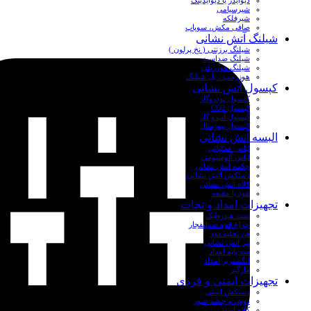
دیوایدر یا دیوایدینگ
شیرسیامی
شیرفلکه
صافی مکش، سوپاپ
شیلنگ آتش نشانی
شیلنگ برزنتی ( نخ پرلون )
شیلنگ ضداسید
شیلنگ هوزریلی
هوزرمپ ، پل شیلنگ
کپسول آتش نشانی
کپسول پودروگاز
کپسول CO2
کپسول آب و گاز
کپسول بیورسال
البسه آتش نشانی
لباس عملیاتی
لباس آلومنیومی
چکمه آتش نشانی
دستکش آتش نشانی
کلاه آتش نشانی
هود یا مقنعه
تجهیزات امداد و نجات
ست هیدرولیک
چراغ قوه ضدانفجار
فن تخلیه دود
تبر آتش نشانی
سه پایه امداد
انگشتربر امداد
مارگیر
تجهیزات ایمنی و فردی
دستکش ایمنی
دوش و چشم شور
کلاه ایمنی