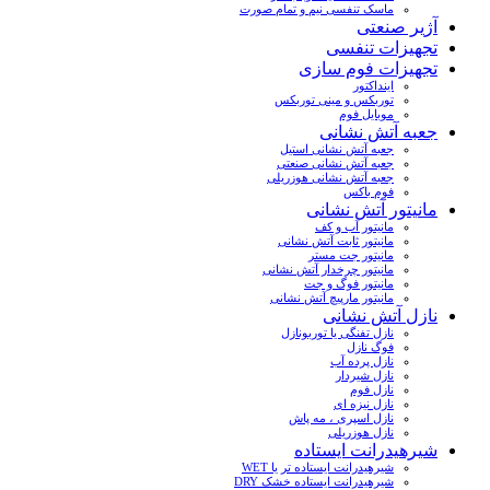
ماسک تنفسی نیم و تمام صورت
آژیر صنعتی
تجهیزات تنفسی
تجهیزات فوم سازی
اینداکتور
توربکس و مینی توربکس
موبایل فوم
جعبه آتش نشانی
جعبه آتش نشانی استیل
جعبه آتش نشانی صنعتی
جعبه آتش نشانی هوزریلی
فوم باکس
مانیتور آتش نشانی
مانیتور آب و کف
مانیتور ثابت آتش نشانی
مانیتور جت مستر
مانیتور چرخدار آتش نشانی
مانیتور فوگ و جت
مانیتور مارپیچ آتش نشانی
نازل آتش نشانی
نازل تفنگی یا توربونازل
فوگ نازل
نازل پرده آب
نازل شیردار
نازل فوم
نازل نیزه ای
نازل اسپری ، مه پاش
نازل هوزریلی
شیرهیدرانت ایستاده
شیرهیدرانت ایستاده تر یا WET
شیرهیدرانت ایستاده خشک DRY