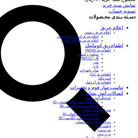
نمایش سبد خرید
تسویه حساب
دسـته بـندی محـصولات
اعلام حریق
اعلام حریق زیمنس
اعلام حریق آدرس پذیر زیمنس
اعلام حریق متعارف زیمنس
اطفاحریق اتوماتیک
اطفاحریق FM200
سیلندر و کپسول
گاز HFC227
شیر
نازل
سایر تجهیزات
اطفاحریق Co2
اسپرینکلر
اطفاحریق آیروسل
تناسب ساز فوم و تجهیزات
اتصالات آتش نشانی
کوپلینگ آتش نشانی
کوپلینگ سیستم آلمانی استورز SS
کوپلینگ سیستم انگلیسی BS
هیدرانت آتش نشانی
هیدرانت سیستم آلمانی SS
هیدرانت سیستم انگلیسی BS
تبدیل اتصالات آتش نشانی
اجکتورپمپ
توربوپمپ
درب پوش