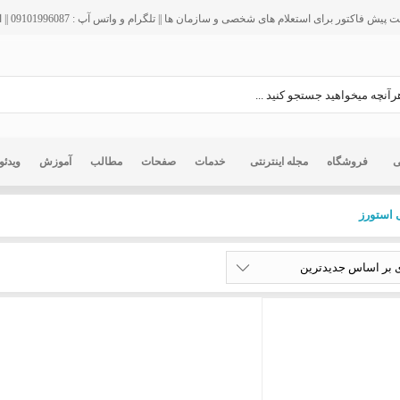
فاکتور برای استعلام های شخصی و سازمان ها || تلگرام و واتس آپ : 09101996087 || ایمیل : info@ir125.org
ی
فروشگاه
مجله اینترنتی
خدمات
صفحات
مطالب
آموزش
ویدئو
 استورز