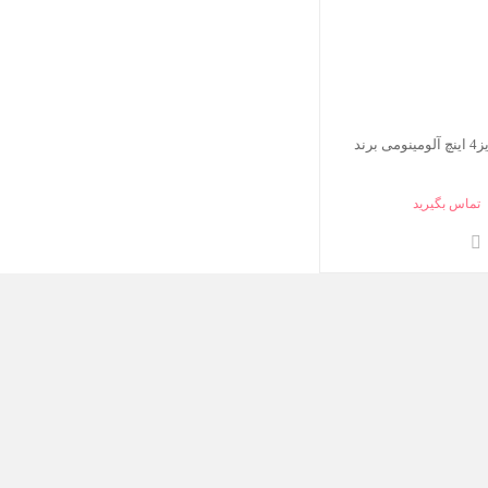
هیدرانت سایز4 اینچ آلومینومی برند
تماس بگیرید