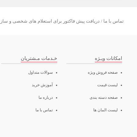
تماس با ما / دریافت پیش فاکتور برای استعلام های شخصی و سازما
امکانات ویـژه
خـدمات مـشتریان
صفحه فروش ویژه
سوالات متداول
لیست قیمت
آموزش خرید
صفحه دسته بندی
درباره ما
لیست المان ها
تماس با ما