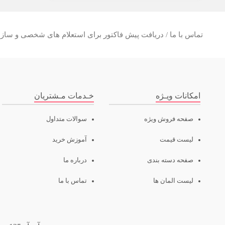
تماس با ما / دریافت پیش فاکتور برای استعلام های شخصی و سازما
امکانات ویـژه
خـدمات مـشتریان
صفحه فروش ویژه
سوالات متداول
لیست قیمت
آموزش خرید
صفحه دسته بندی
درباره ما
لیست المان ها
تماس با ما