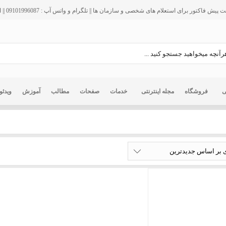
فاکتور برای استعلام های شخصی و سازمان ها || تلگرام و واتس آپ : 09101996087 || ایمیل : info@ir125.org
ی
فروشگاه
مجله اینترنتی
خدمات
صفحات
مطالب
آموزش
ویدئو