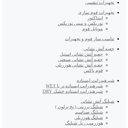
تجهیزات تنفسی
تجهیزات فوم سازی
اینداکتور
توربکس و مینی توربکس
موبایل فوم
تناسب ساز فوم و تجهیزات
جعبه آتش نشانی
جعبه آتش نشانی استیل
جعبه آتش نشانی صنعتی
جعبه آتش نشانی هوزریلی
فوم باکس
شیرهیدرانت ایستاده
شیرهیدرانت ایستاده تر یا WET
شیرهیدرانت ایستاده خشک DRY
شیلنگ آتش نشانی
شیلنگ برزنتی ( نخ پرلون )
شیلنگ ضداسید
شیلنگ هوزریلی
هوزرمپ ، پل شیلنگ