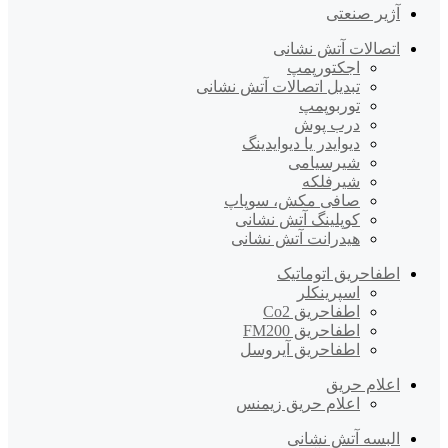
آژیر صنعتی
اتصالات آتش نشانی
اجکتورپمپ
تبدیل اتصالات آتش نشانی
توربوپمپ
درب پوش
دیوایدر یا دیوایدینگ
شیرسیامی
شیرفلکه
صافی مکش، سوپاپ
کوپلینگ آتش نشانی
هیدرانت آتش نشانی
اطفاحریق اتوماتیک
اسپرینکلر
اطفاحریق Co2
اطفاحریق FM200
اطفاحریق آیروسل
اعلام حریق
اعلام حریق زیمنس
البسه آتش نشانی