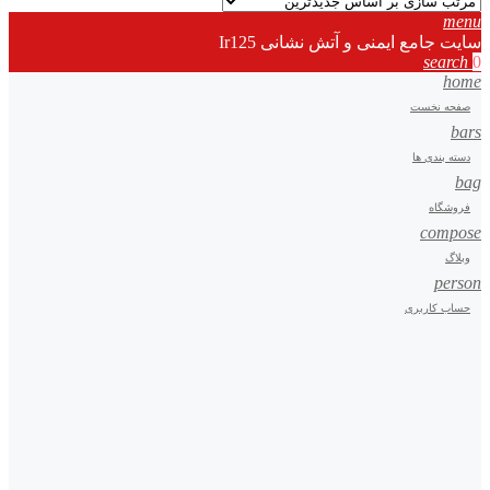
menu
سایت جامع ایمنی و آتش نشانی Ir125
search
0
home
صفحه نخست
bars
دسته بندی ها
bag
فروشگاه
compose
وبلاگ
person
حساب کاربری