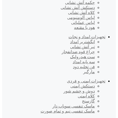
چکمه آتش نشانی
دستکش آتش نشانی
کلاه آتش نشانی
لباس آلومنیومی
لباس عملیاتی
هود یا مقنعه
تجهیزات امداد و نجات
انگشتربر امداد
تبر آتش نشانی
چراغ قوه ضدانفجار
ست هیدرولیک
سه پایه امداد
فن تخلیه دود
مارگیر
تجهیزات ایمنی و فردی
دستکش ایمنی
دوش و چشم شور
کلاه ایمنی
گازسنج
ماسک تنفسی سوپاپ دار
ماسک تنفسی نیم و تمام صورت