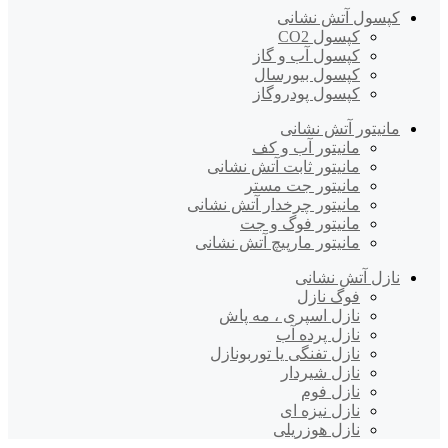
کپسول آتش نشانی
کپسول CO2
کپسول آب و گاز
کپسول بیورسال
کپسول پودروگاز
مانیتور آتش نشانی
مانیتور آب و کف
مانیتور ثابت آتش نشانی
مانیتور جت مستر
مانیتور چرخدار آتش نشانی
مانیتور فوگ و جت
مانیتور مارپیچ آتش نشانی
نازل آتش نشانی
فوگ نازل
نازل اسپری ، مه پاش
نازل پرده آب
نازل تفنگی یا توربونازل
نازل شیردار
نازل فوم
نازل نیزه ای
نازل هوزریلی