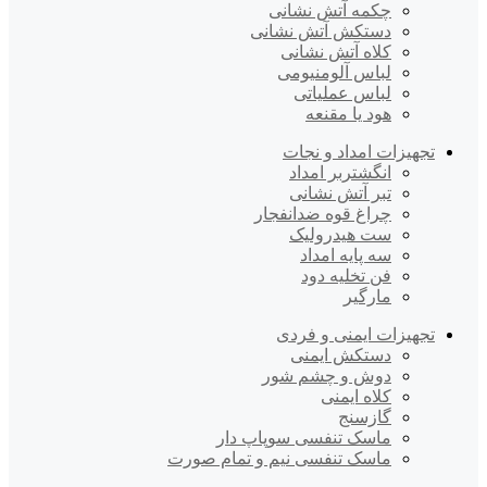
چکمه آتش نشانی
دستکش آتش نشانی
کلاه آتش نشانی
لباس آلومنیومی
لباس عملیاتی
هود یا مقنعه
تجهیزات امداد و نجات
انگشتربر امداد
تبر آتش نشانی
چراغ قوه ضدانفجار
ست هیدرولیک
سه پایه امداد
فن تخلیه دود
مارگیر
تجهیزات ایمنی و فردی
دستکش ایمنی
دوش و چشم شور
کلاه ایمنی
گازسنج
ماسک تنفسی سوپاپ دار
ماسک تنفسی نیم و تمام صورت