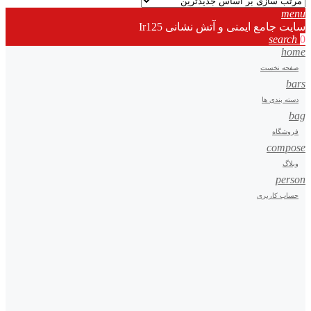
menu
سایت جامع ایمنی و آتش نشانی Ir125
search
0
home
صفحه نخست
bars
دسته بندی ها
bag
فروشگاه
compose
وبلاگ
person
حساب کاربری