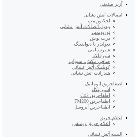
آژیر صنعتی
اتصالات آتش نشانی
اجکتورپمپ
تبدیل اتصالات آتش نشانی
توربوپمپ
درب پوش
دیوایدر یا دیوایدینگ
شیرسیامی
شیرفلکه
صافی مکش، سوپاپ
کوپلینگ آتش نشانی
هیدرانت آتش نشانی
اطفاحریق اتوماتیک
اسپرینکلر
اطفاحریق Co2
اطفاحریق FM200
اطفاحریق آیروسل
اعلام حریق
اعلام حریق زیمنس
البسه آتش نشانی