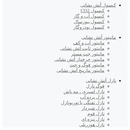
کپسول آتش نشانی
کپسول CO2
کپسول آب و گاز
کپسول بیورسال
کپسول پودروگاز
مانیتور آتش نشانی
مانیتور آب و کف
مانیتور ثابت آتش نشانی
مانیتور جت مستر
مانیتور چرخدار آتش نشانی
مانیتور فوگ و جت
مانیتور مارپیچ آتش نشانی
نازل آتش نشانی
فوگ نازل
نازل اسپری ، مه پاش
نازل پرده آب
نازل تفنگی یا توربونازل
نازل شیردار
نازل فوم
نازل نیزه ای
نازل هوزریلی