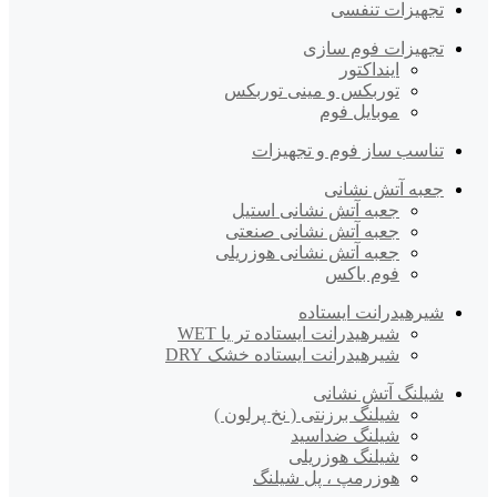
تجهیزات تنفسی
تجهیزات فوم سازی
اینداکتور
توربکس و مینی توربکس
موبایل فوم
تناسب ساز فوم و تجهیزات
جعبه آتش نشانی
جعبه آتش نشانی استیل
جعبه آتش نشانی صنعتی
جعبه آتش نشانی هوزریلی
فوم باکس
شیرهیدرانت ایستاده
شیرهیدرانت ایستاده تر یا WET
شیرهیدرانت ایستاده خشک DRY
شیلنگ آتش نشانی
شیلنگ برزنتی ( نخ پرلون )
شیلنگ ضداسید
شیلنگ هوزریلی
هوزرمپ ، پل شیلنگ