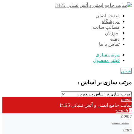
صفحه اصلی
فروشگاه
مطالب سایت
آموزش
ویدئو
تماس با ما
مرتب سازی
فیلتر محصول
بستن
مرتب سازی بر اساس :
menu
سایت جامع ایمنی و آتش نشانی Ir125
search
0
home
صفحه نخست
bars