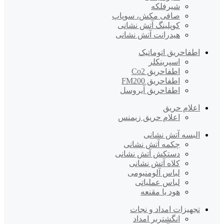
شیرفلکه
صافی مکش، سوپاپ
کوپلینگ آتش نشانی
هیدرانت آتش نشانی
اطفاحریق اتوماتیک
اسپرینکلر
اطفاحریق Co2
اطفاحریق FM200
اطفاحریق آیروسل
اعلام حریق
اعلام حریق زیمنس
البسه آتش نشانی
چکمه آتش نشانی
دستکش آتش نشانی
کلاه آتش نشانی
لباس آلومنیومی
لباس عملیاتی
هود یا مقنعه
تجهیزات امداد و نجات
انگشتربر امداد