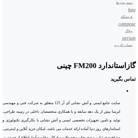
دسته بندی ها
bag
فروشگاه
compose
وبلاگ
person
حساب کاربری
گازاستاندارد FM200 چینی
تماس بگیرید
سایت جامع ایمنی و آتش نشانی آی آر 125 متعلق به شرکت فنی و مهندسی
ایرسا بیش از یک دهه سابقه و با همکاری متخصصان داخلی در زمینه طراحی،
تولید و تامین تجهیزات تخصصی ایمنی و آتش نشانی با بکارگیری تکنولوژی و
استاندارهای روز دنیا آماده ارائه خدمات می باشد، امکان خرید آنلاین و اینترنتی،
مشاهده جزئیات و توضیحات محصولات و امکان مقایسه آنها، اطلاع از جدیدترین