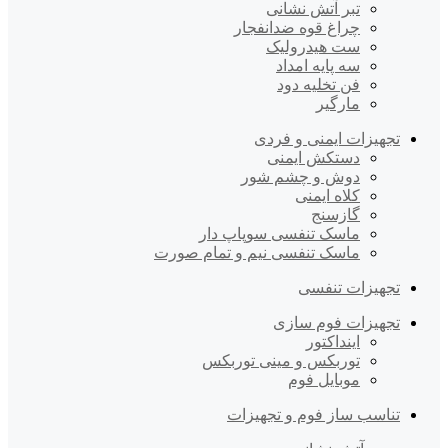
تبر آتش نشانی
چراغ قوه ضدانفجار
ست هیدرولیک
سه پایه امداد
فن تخلیه دود
مارگیر
تجهیزات ایمنی و فردی
دستکش ایمنی
دوش و چشم شور
کلاه ایمنی
گازسنج
ماسک تنفسی سوپاپ دار
ماسک تنفسی نیم و تمام صورت
تجهیزات تنفسی
تجهیزات فوم سازی
اینداکتور
توربکس و مینی توربکس
موبایل فوم
تناسب ساز فوم و تجهیزات