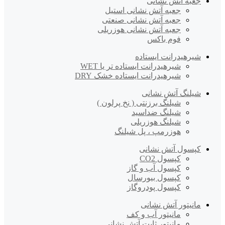
جعبه آتش نشانی
جعبه آتش نشانی استیل
جعبه آتش نشانی صنعتی
جعبه آتش نشانی هوزریلی
فوم باکس
شیرهیدرانت ایستاده
شیرهیدرانت ایستاده تر یا WET
شیرهیدرانت ایستاده خشک DRY
شیلنگ آتش نشانی
شیلنگ برزنتی ( نخ پرلون )
شیلنگ ضداسید
شیلنگ هوزریلی
هوزرمپ ، پل شیلنگ
کپسول آتش نشانی
کپسول CO2
کپسول آب و گاز
کپسول بیورسال
کپسول پودروگاز
مانیتور آتش نشانی
مانیتور آب و کف
مانیتور ثابت آتش نشانی