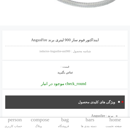
اینداکتور فوم ساز 900 لیتری برند AngusFire
شناسه محصول :
inductor-Angusfire-uni900
قیمت :
تماس بگیرید
موجود در انبار
check_round
ویژگی های کلیدی محصول
برند :
Angusfire
person
compose
bag
bars
home
ساخت : انگلستان
صفحه نخست
دسته بندی ها
فروشگاه
وبلاگ
حساب کاربری
ظرفیت : 900 لیتر