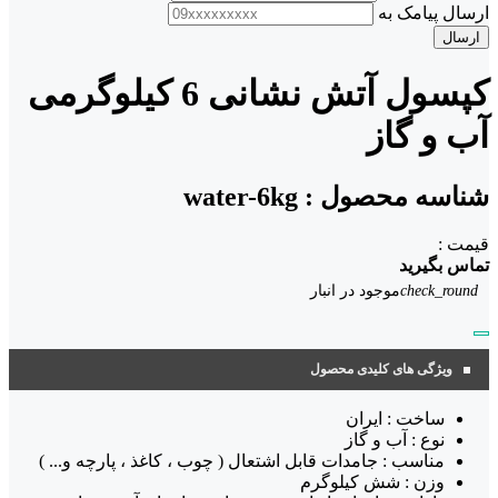
ارسال پیامک به
ارسال
کپسول آتش نشانی 6 کیلوگرمی
آب و گاز
شناسه محصول :
water-6kg
قیمت :
تماس بگیرید
check_round
موجود در انبار
ویژگی های کلیدی محصول
ساخت : ایران
نوع : آب و گاز
مناسب : جامدات قابل اشتعال ( چوب ، کاغذ ، پارچه و... )
وزن : شش کیلوگرم