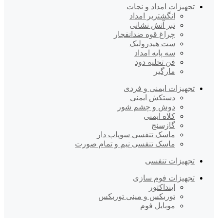
تجهیزات امداد و نجات
انگشتربر امداد
تبر آتش نشانی
چراغ قوه ضدانفجار
ست هیدرولیک
سه پایه امداد
فن تخلیه دود
مارگیر
تجهیزات ایمنی و فردی
دستکش ایمنی
دوش و چشم شور
کلاه ایمنی
گازسنج
ماسک تنفسی سوپاپ دار
ماسک تنفسی نیم و تمام صورت
تجهیزات تنفسی
تجهیزات فوم سازی
اینداکتور
توربکس و مینی توربکس
موبایل فوم