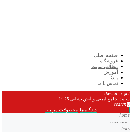
صفحه اصلی
فروشگاه
مطالب سایت
آموزش
ویدئو
تماس با ما
chevron_right
سایت جامع ایمنی و آتش نشانی Ir125
search
0
جزئیات محصول
دیدگاه ها
محصولات مرتبط
home
صفحه نخست
bars