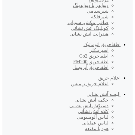
دیوایدر یا دیوایدینگ
شیرسیامی
شیرفلکه
صافی مکش، سوپاپ
کوپلینگ آتش نشانی
هیدرانت آتش نشانی
اطفاحریق اتوماتیک
اسپرینکلر
اطفاحریق Co2
اطفاحریق FM200
اطفاحریق آیروسل
اعلام حریق
اعلام حریق زیمنس
البسه آتش نشانی
چکمه آتش نشانی
دستکش آتش نشانی
کلاه آتش نشانی
لباس آلومنیومی
لباس عملیاتی
هود یا مقنعه