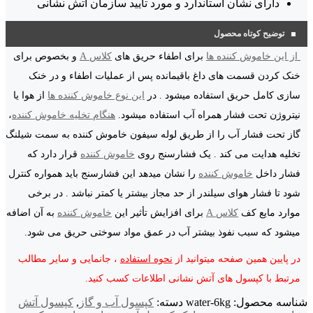
دارای نشان استاندارد و مورد تایید سازمان آتش نشانی
توضیح کوتاه محصول
از این خاموش کننده ها
برای اطفاء حریق های
کلاس A
و بخصوص برای
خنک کردن قسمت های داغ باقیمانده پس از عملیات اطفاء و در خنک
سازی کامل حریق استفاده میشود . در
این نوع خاموش کننده ها
از هوا یا
نیتروژن تحت فشار همراه آب استفاده میشود.
هنگام تخلیه خاموش کننده
،
گاز تحت فشار آب را از طریق لوله سیفون خاموش کننده به سمت شیلنگ
تخلیه هدایت می کند . یک فشارسنج روی
خاموش کننده
قرار دارد که
فشار داخل
خاموش کننده
را نشان میدهد این فشارسنج باید همواره کنترل
شود تا فشار هوای سیلندر از حد مجاز بیشتر یا کمتر نباشد . در برخی
موارد مایع کف
کلاس A
برای افزایش تأثیر این
خاموش کننده
به آن اضافه
میشود که سبب نفوذ بیشتر آب در عمق مواد سوختی حریق می شود.
در پایین همین صفحه میتوانید از
نحوه استفاده
، جانمایی و سایر مطالب
مرتبط با کپسول های آتش نشانی اطلاعات کسب کنید.
شناسه محصول:
water-6kg
دسته:
کپسول آب و گاز
,
کپسول آتش