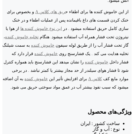
آتش میشود.
از این خاموش کننده ها برای اطفاء ح
ریق های کلاس A
و بخصوص برای
خنک کردن قسمت های داغ باقیمانده پس از عملیات اطفاء و در خنک
سازی کامل حریق استفاده میشود . در
این نوع خاموش کننده ها
از هوا یا
نیتروژن تحت فشار همراه آب استفاده میشود. هنگام
تخلیه خاموش کننده
،
گاز تحت فشار آب را از طریق لوله سیفون
خاموش کننده
به سمت شیلنگ
تخلیه هدایت می کند . یک فشارسنج روی
خاموش کننده
قرار دارد که
فشار داخل
خاموش کننده
را نشان میدهد این فشارسنج باید همواره کنترل
شود تا فشار هوای سیلندر از حد مجاز بیشتر یا کمتر نباشد . در برخی
موارد مایع کف
کلاس A
برای افزایش تأثیر این
خاموش کننده
به آن اضافه
میشود که سبب نفوذ بیشتر آب در عمق مواد سوختی حریق می شود.
ویژگی‌های محصول
ساخت کشور : ایران
نوع : آب و گاز