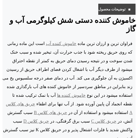
توضیحات محصول
خاموش کننده دستی شش کیلوگرمی آب و
گاز
فراوان ترین و ارزان ترین ماده
خاموش کننده آب
است این ماده زمانی
که روی حریق ریخته شود با جذب حرارت آن، تبخیر شده و سبب خنک
شدن سوخت و در نتیجه رسیدن دمای حریق به کمتر از نقطه احتراق
میشود از طرف دیگر آب با اشغال کردن فضای اطراف حریق از رسیدن
اکسیژن به آن جلوگیری می کند. آب در دمای صفر درجه سلسیوس یخ می
زند بنابراین در مناطق سردسیر از خاموش کننده های آب بارگذاری شده
استفاده میشود در این نوع
خاموش کننده ها
آب با نمک ترکیب شده تا
نقطه انجماد آن پایین آورده شود. از آب تنها برای اطفاء
حریق های کلاس
A
استفاده میشود و استفاده از آن در
حریق های کلاس B
سبب گسترش
آتش، در
حریق کلاس C
سبب برق گرفتگی، در
حریق کلاس D
سبب
واکنش شدید با فلزات اشتعال پذیر و در حریق کلاس K نیز سبب گسترش