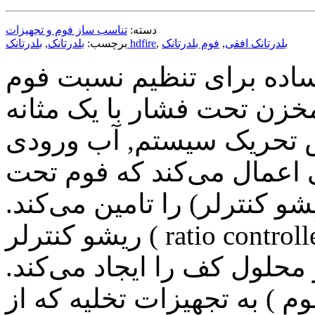
دسته:
تناسب ساز فوم و تجهیزات
بلدرتانک افقی
,
فوم بلدرتانک
,
بلدرتانک hdfire
برچسب:
بلدرتانک
,
اده‌
برای
تنظیم نسبت
فوم
خزن تحت فشار با یک مثانه
تحریک
سیستم
,
آب
ورودی
اعمال
می‌کند که
فوم
تحت
شو کنترلر
)
را
تامین می‌کند
.
ترلر ( ratio controller )،
محلول
کف
را ایجاد
می‌کند.
وم )
به
تجهیزات
تخلیه
که
از