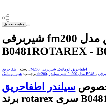
مقایسه محصول
شیربرقی fm200 روتارکس مدل
B0481
ROTAREX - B
اطفاحریق اتوماتیک
,
شیربرقی
,
اطفاحریق FM200
دسته:
,
شیر سیلندر fm200 مدل B0481
,
شیر اتوماتیک fm200
برچسب:
صوص
ند rotarex سری B0481