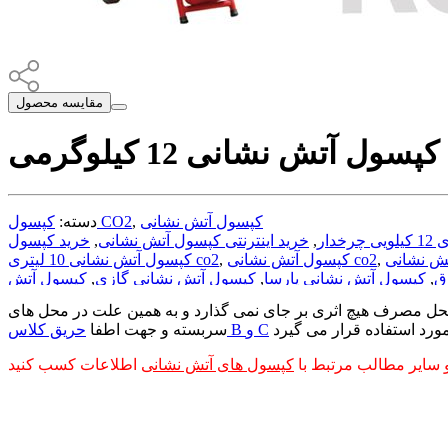
مقایسه محصول
 Co2
کپسول آتش نشانی
,
کپسول CO2
دسته:
دار
,
خرید اینترنتی کپسول آتش نشانی
,
,
کپسول آتش نشانی co2
,
کپسول آتش نشانی 10 لیتری co2
ق
,
کپسول آتش نشانی پارسا
,
کپسول آتش نشانی گازی
,
کپسول آتش
با سیلندر
,
کپسول اتش نشانی بایا
,
لیست قیمت کپسول آتش نشانی
حل مصرف هیچ اثری بر جای نمی گذارد و به همین علت در محل های
حریق کلاس B و C
سربسته و جهت اطفا
و سایر مطالب مرتبط با
کپسول های آتش نشانی