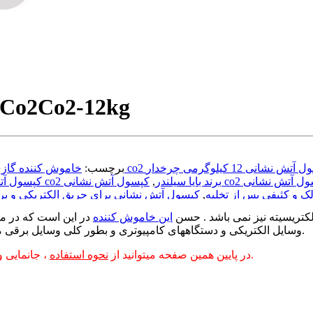
Co2-12kg
کپسول آتش نشانی 12 کیلوگرمی
برچسب:
خاموش کننده گازی 12 کیلویی چرخ
کپسول آتش نشانی co2 برند بایا سیلندر
,
ک و کثیفی پس از تخلیه
,
کپسول آتش نشانی برای حریق الکتریکی و بر
نشانی مناسب برق
,
کپسول آتش نشانی یا
کتریسیته نیز نمی باشد . حسن
این خاموش کننده
در این است که در م
وسایل الکتریکی و دستگاههای کامپیوتری و بطور کلی وسایل برقی مورد استفاده قرار می گیرد.
اطلاعات کسب کنید.
در پایین همین صفحه میتوانید از
نحوه استفاده
، جانمایی 