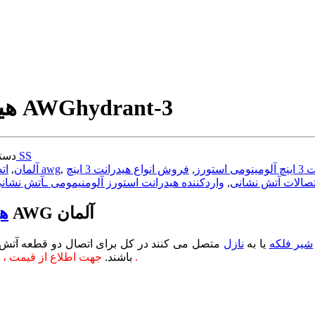
hydrant-3
هیدرانت سایز 3 اینچ آلومینومی برند AWG
هیدرانت سیستم آلمانی SS
دست
ورز
,
فروش انواع هیدرانت 3 اینچ
,
اتصالات آتش نشانی سیستم استورز awg
اتصالات آتش نشانی awg آلمان
,
اتصالات آتش نشانی
,
واردکننده هیدرانت استورز آلومنیمومی ـآتش نشان
آلومینومی سایز 2 اینچ برند AWG آلمان
هی
شیر فلکه
یا به
نازل
متصل می کنند در کل برای اتصال دو قطعه آتش نش
جهت اطلاع از قیمت ، سایر برندها و مدل های دیگر و دریافت پیش فاکتور با ما تماس بگیرید .
باشند.