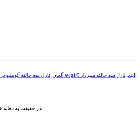
نازل سه حالته آلومنیومی awg1/5 اینچ
,
نازل سه حالته شیردار
نازل تمام فلزی سایز 1/5 اینچ awg آلمان
,
تبدیل انرژي فشاري آب به انرژي جنبشی براي ایجاد پرتاب مناسب است.
در حقیقت به دهانه 