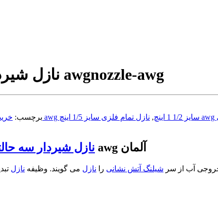
nozzle-awg
نازل شیردار آلومنیومی سایز 1/2 1 اینچ برند awg
قیمت نازل شیردار سه حالته awg سایز 1/2 1 اینچ
,
برچسب:
خرید 
تمام فلزی آتش نشانی سایز 1/2 1 اینچ برند awg آلمان
نازل شیردار سه حالت
خروجی آب از سر
شیلنگ آتش نشانی
را
نازل
می گویند. وظیفه
نازل