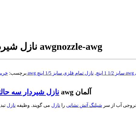
nozzle-awg
نازل شیردار آلومنیومی سایز 1/2 1 اینچ برند awg
قیمت نازل شیردار سه حالته awg سایز 1/2 1 اینچ
,
برچسب:
خرید 
تمام فلزی آتش نشانی سایز 1/2 1 اینچ برند awg آلمان
نازل شیردار سه حالت
خروجی آب از سر
شیلنگ آتش نشانی
را
نازل
می گویند. وظیفه
نازل