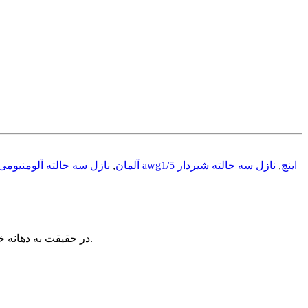
نازل سه حالته آلومنیومی awg1/5 اینچ
,
نازل سه حالته شیردار
نازل تمام فلزی سایز 1/5 اینچ awg آلمان
,
تبدیل انرژي فشاري آب به انرژي جنبشی براي ایجاد پرتاب مناسب است.
در حقیقت به دهانه 